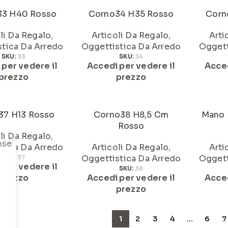
33 H40 Rosso
Corno34 H35 Rosso
Corn
li Da Regalo
,
Articoli Da Regalo
,
Arti
tica Da Arredo
Oggettistica Da Arredo
Oggett
SKU:
33
SKU:
34
 per vedere il
Accedi per vedere il
Acced
prezzo
prezzo
37 H13 Rosso
Corno38 H8,5 Cm
Mano 
Rosso
li Da Regalo
,
tica Da Arredo
Articoli Da Regalo
,
Arti
Oggettistica Da Arredo
Oggett
SKU:
37
 per vedere il
SKU:
38
prezzo
Accedi per vedere il
Acced
prezzo
1
2
3
4
…
6
7