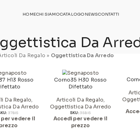
TICOLI NEL
CATALOGO
HOME
CHI SIAMO
CATALOGO
NEWS
CONTATTI
ggettistica Da Arre
Articoli Da Regalo
»
Oggettistica Da Arredo
Corn
37 H13 Rosso
Corno35 H30 Rosso
ifettato
Difettato
Arti
Oggett
li Da Regalo
,
Articoli Da Regalo
,
tica Da Arredo
Oggettistica Da Arredo
Acced
SKU:
37BIS
SKU:
35BIS
 per vedere il
Accedi per vedere il
prezzo
prezzo