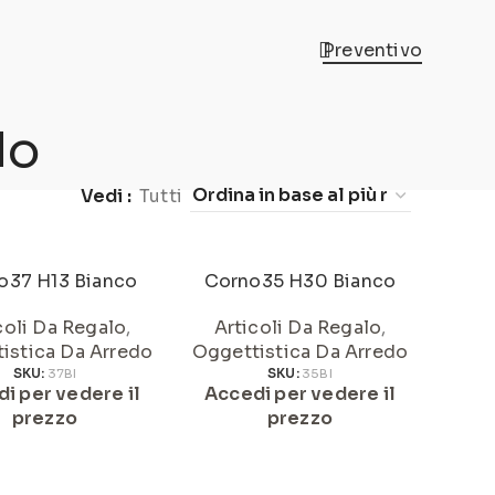
Preventivo
do
Vedi
Tutti
o37 H13 Bianco
Corno35 H30 Bianco
coli Da Regalo
,
Articoli Da Regalo
,
istica Da Arredo
Oggettistica Da Arredo
SKU:
37BI
SKU:
35BI
i per vedere il
Accedi per vedere il
prezzo
prezzo