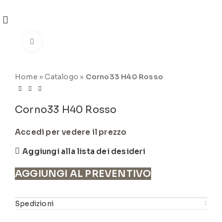
REGISTRATI
PER VISUALIZZARE I PREZZI DEGLI
ARTICOLI NEL
CATALOGO
Click to enlarge
Home
»
Catalogo
»
Corno33 H40 Rosso
Corno33 H40 Rosso
Accedi per vedere il prezzo
Aggiungi alla lista dei desideri
AGGIUNGI AL PREVENTIVO
Spedizioni