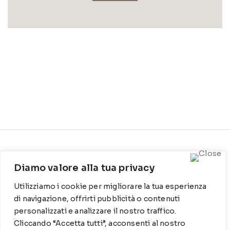
CONTATTI
INFO
Diamo valore alla tua privacy
Contrada Locosantissimo
Chi siamo
1316 - 70044 Polignano a
Utilizziamo i cookie per migliorare la tua esperienza
Cookie Policy
mare
di navigazione, offrirti pubblicità o contenuti
Privacy Policy
personalizzati e analizzare il nostro traffico.
T
: 080 917 78 89
Cliccando “Accetta tutti”, acconsenti al nostro