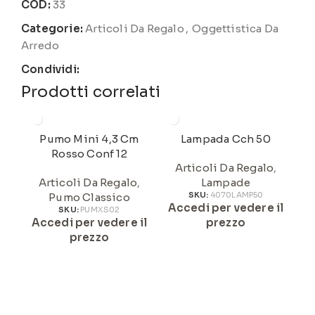
COD:
33
Categorie:
Articoli Da Regalo
,
Oggettistica Da
Arredo
Condividi:
Prodotti correlati
Pumo Mini 4,3 Cm
Lampada Cch 50
Rosso Conf 12
Articoli Da Regalo
,
Articoli Da Regalo
,
Lampade
Pumo Classico
SKU:
4070LAMP50
Accedi per vedere il
A
SKU:
PUMXS02
Accedi per vedere il
prezzo
prezzo