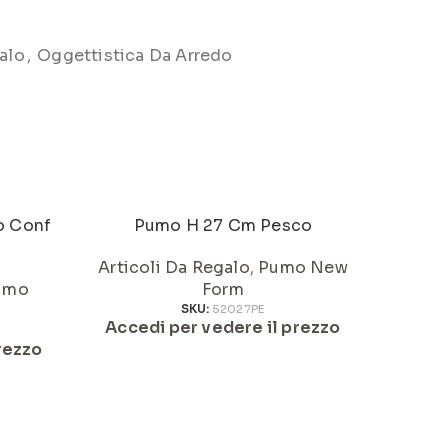
alo
,
Oggettistica Da Arredo
o Conf
Pumo H 27 Cm Pesco
Articoli Da Regalo
,
Pumo New
Art
umo
Form
Acced
SKU:
52027PE
Accedi per vedere il prezzo
rezzo