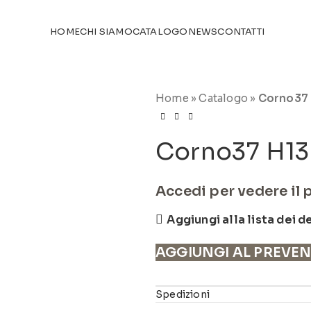
TICOLI NEL
CATALOGO
HOME
CHI SIAMO
CATALOGO
NEWS
CONTATTI
Home
»
Catalogo
»
Corno37 
Corno37 H13
Accedi per vedere il 
Aggiungi alla lista dei d
AGGIUNGI AL PREVE
Spedizioni