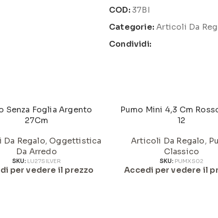
COD:
37BI
Categorie:
Articoli Da Reg
Condividi:
 Senza Foglia Argento
Pumo Mini 4,3 Cm Ross
27Cm
12
li Da Regalo
,
Oggettistica
Articoli Da Regalo
,
P
Da Arredo
Classico
SKU:
LU27SILVER
SKU:
PUMXS02
di per vedere il prezzo
Accedi per vedere il p