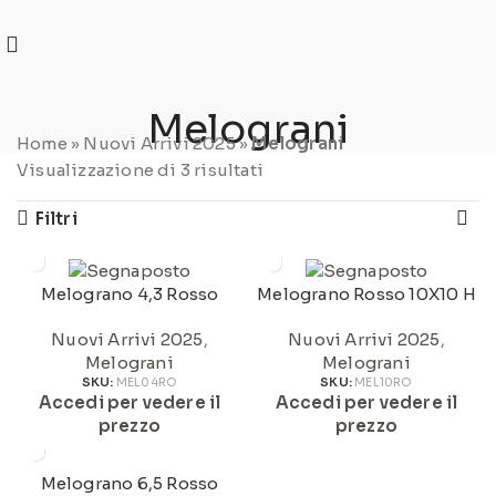
REGISTRATI
PER VISUALIZZARE I PREZZI DEGLI
ARTICOLI NEL
CATALOGO
Melograni
Home
»
Nuovi Arrivi 2025
»
Melograni
Visualizzazione di 3 risultati
Filtri
Melograno 4,3 Rosso
Melograno Rosso 10X10 H
Nuovi Arrivi 2025
,
Nuovi Arrivi 2025
,
Melograni
Melograni
SKU:
MEL04RO
SKU:
MEL10RO
Accedi per vedere il
Accedi per vedere il
prezzo
prezzo
Melograno 6,5 Rosso