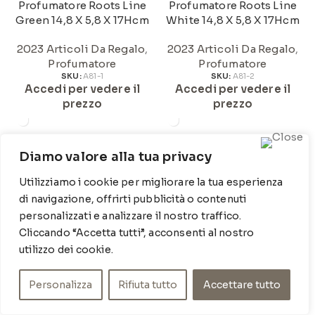
Profumatore Roots Line
Profumatore Roots Line
Green 14,8 X 5,8 X 17Hcm
White 14,8 X 5,8 X 17Hcm
2023 Articoli Da Regalo
,
2023 Articoli Da Regalo
,
Profumatore
Profumatore
SKU:
A81-1
SKU:
A81-2
Accedi per vedere il
Accedi per vedere il
prezzo
prezzo
Profumatore Foliage Line
Profumatore Roots Line
H15x8x17 Cm
Blue 14,8 X 5,8 X 17Hcm
Diamo valore alla tua privacy
Utilizziamo i cookie per migliorare la tua esperienza
2023 Articoli Da Regalo
,
2023 Articoli Da Regalo
,
Profumatore
Profumatore
di navigazione, offrirti pubblicità o contenuti
SKU:
A105-2
SKU:
A81
personalizzati e analizzare il nostro traffico.
Accedi per vedere il
Accedi per vedere il
Cliccando “Accetta tutti”, acconsenti al nostro
prezzo
prezzo
utilizzo dei cookie.
Personalizza
Rifiuta tutto
Accettare tutto