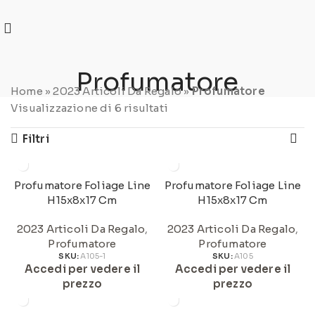
REGISTRATI
PER VISUALIZZARE I PREZZI DEGLI
ARTICOLI NEL
CATALOGO
Profumatore
Home
»
2023 Articoli Da Regalo
»
Profumatore
Visualizzazione di 6 risultati
Filtri
Profumatore Foliage Line
Profumatore Foliage Line
H15x8x17 Cm
H15x8x17 Cm
2023 Articoli Da Regalo
,
2023 Articoli Da Regalo
,
Profumatore
Profumatore
SKU:
A105-1
SKU:
A105
Accedi per vedere il
Accedi per vedere il
prezzo
prezzo