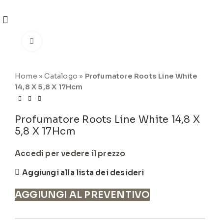
REGISTRATI
PER VISUALIZZARE I PREZZI DEGLI
ARTICOLI NEL
CATALOGO
Click to enlarge
Home
»
Catalogo
»
Profumatore Roots Line White
14,8 X 5,8 X 17Hcm
Profumatore Roots Line White 14,8 X
5,8 X 17Hcm
Accedi per vedere il prezzo
Aggiungi alla lista dei desideri
AGGIUNGI AL PREVENTIVO