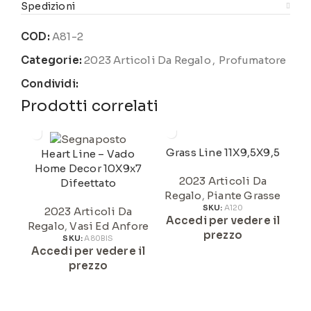
Spedizioni
COD:
A81-2
Categorie:
2023 Articoli Da Regalo
,
Profumatore
Condividi:
Prodotti correlati
Grass Line 11X9,5X9,5
G
Heart Line – Vado
Home Decor 10X9x7
2023 Articoli Da
Difeettato
Regalo
,
Piante Grasse
R
SKU:
A120
2023 Articoli Da
Accedi per vedere il
A
Regalo
,
Vasi Ed Anfore
prezzo
SKU:
A80BIS
Accedi per vedere il
prezzo