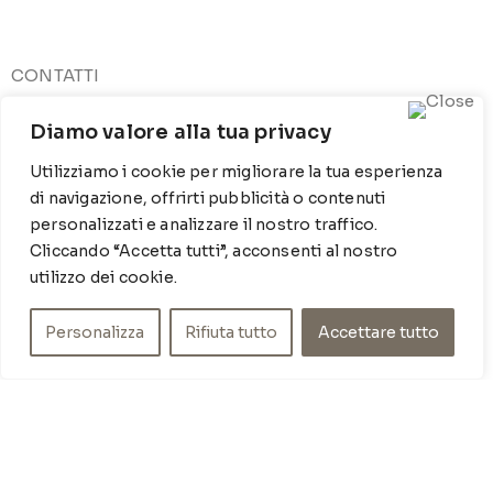
CONTATTI
Contrada Locosantissimo 1316 - 70044 Polignano a
Diamo valore alla tua privacy
mare
T
: 080 917 78 89
Utilizziamo i cookie per migliorare la tua esperienza
WZ
: 329 6510725
di navigazione, offrirti pubblicità o contenuti
M
info@poishome.it
personalizzati e analizzare il nostro traffico.
Cliccando “Accetta tutti”, acconsenti al nostro
INFO
utilizzo dei cookie.
Chi siamo
Personalizza
Rifiuta tutto
Accettare tutto
Cookie Policy
Privacy Policy
SOCIAL MEDIA
Facebook
Instagram