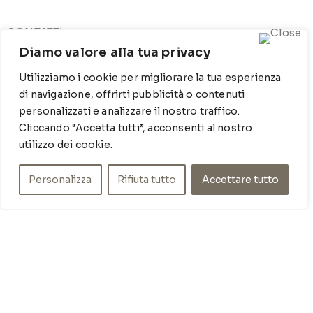
CONTATTI
Diamo valore alla tua privacy
Contrada Locosantissimo 1316 - 70044 Polignano a
mare
Utilizziamo i cookie per migliorare la tua esperienza
T
: 080 917 78 89
di navigazione, offrirti pubblicità o contenuti
WZ
: 329 6510725
personalizzati e analizzare il nostro traffico.
M
info@poishome.it
Cliccando “Accetta tutti”, acconsenti al nostro
utilizzo dei cookie.
INFO
Personalizza
Rifiuta tutto
Accettare tutto
Chi siamo
Cookie Policy
Privacy Policy
SOCIAL MEDIA
Facebook
Instagram