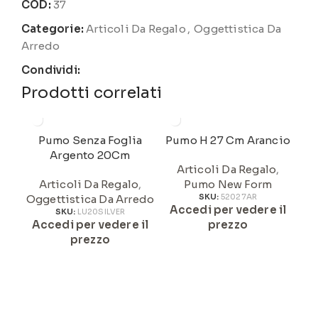
COD:
37
Categorie:
Articoli Da Regalo
,
Oggettistica Da
Arredo
Condividi:
Prodotti correlati
Pumo Senza Foglia
Pumo H 27 Cm Arancio
Argento 20Cm
Articoli Da Regalo
,
Articoli Da Regalo
,
Pumo New Form
Oggettistica Da Arredo
SKU:
52027AR
Accedi per vedere il
A
SKU:
LU20SILVER
Accedi per vedere il
prezzo
prezzo