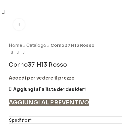
REGISTRATI
PER VISUALIZZARE I PREZZI DEGLI
ARTICOLI NEL
CATALOGO
Click to enlarge
Home
»
Catalogo
»
Corno37 H13 Rosso
Corno37 H13 Rosso
Accedi per vedere il prezzo
Aggiungi alla lista dei desideri
AGGIUNGI AL PREVENTIVO
Spedizioni