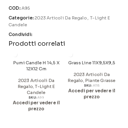
COD:
A95
Categorie:
2023 Articoli Da Regalo
,
T-Light E
Candele
Condividi:
Prodotti correlati
Pumi Candle H 14,5 X
Grass Line 11X9,5X9,5
12X12 Cm
Ge
2023 Articoli Da
2023 Articoli Da
Regalo
,
Piante Grasse
Regalo
,
T-Light E
SKU:
A118
Accedi per vedere il
Candele
Re
prezzo
SKU:
A99
Accedi per vedere il
A
prezzo