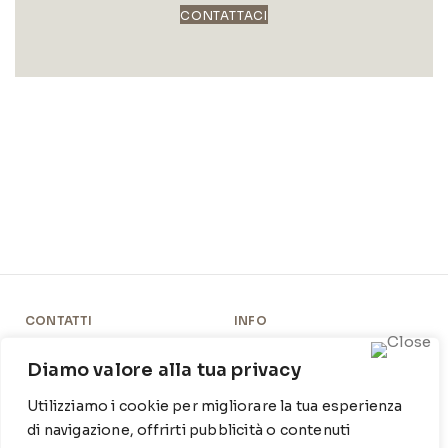
CONTATTACI
CONTATTI
INFO
Contrada Locosantissimo
Chi siamo
Diamo valore alla tua privacy
1316 - 70044 Polignano a
Cookie Policy
mare
Utilizziamo i cookie per migliorare la tua esperienza
Privacy Policy
di navigazione, offrirti pubblicità o contenuti
T
: 080 917 78 89