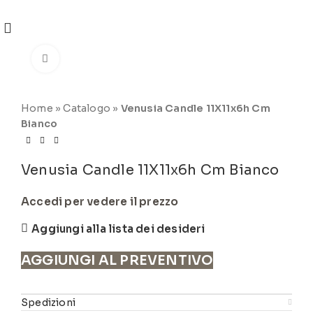
REGISTRATI
PER VISUALIZZARE I PREZZI DEGLI
ARTICOLI NEL
CATALOGO
Click to enlarge
Home
»
Catalogo
»
Venusia Candle 11X11x6h Cm
Bianco
Venusia Candle 11X11x6h Cm Bianco
Accedi per vedere il prezzo
Aggiungi alla lista dei desideri
AGGIUNGI AL PREVENTIVO
Spedizioni