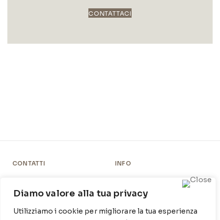
CONTATTACI
CONTATTI
INFO
Contrada Locosantissimo
Chi siamo
1316 - 70044 Polignano a
Diamo valore alla tua privacy
Cookie Policy
mare
Utilizziamo i cookie per migliorare la tua esperienza
Privacy Policy
T
: 080 917 78 89