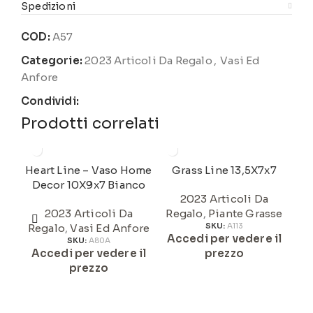
Spedizioni
COD:
A57
Categorie:
2023 Articoli Da Regalo
,
Vasi Ed
Anfore
Condividi:
Prodotti correlati
Heart Line – Vaso Home
Grass Line 13,5X7x7
Decor 10X9x7 Bianco
1
2023 Articoli Da
2023 Articoli Da
Regalo
,
Piante Grasse
Regalo
,
Vasi Ed Anfore
SKU:
A113
Accedi per vedere il
SKU:
A80A
Accedi per vedere il
prezzo
prezzo
A