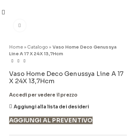
REGISTRATI
PER VISUALIZZARE I PREZZI DEGLI
ARTICOLI NEL
CATALOGO
Click to enlarge
Home
»
Catalogo
»
Vaso Home Deco Genussya
Line A 17 X 24X 13,7Hcm
Vaso Home Deco Genussya Line A 17
X 24X 13,7Hcm
Accedi per vedere il prezzo
Aggiungi alla lista dei desideri
AGGIUNGI AL PREVENTIVO