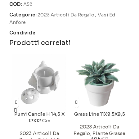
COD:
A58
Categorie:
2023 Articoli Da Regalo
,
Vasi Ed
Anfore
Condividi:
Prodotti correlati
P
R
A
Pumi Candle H 14,5 X
Grass Line 11X9,5X9,5
12X12 Cm
2023 Articoli Da
2023 Articoli Da
Regalo
,
Piante Grasse
SKU:
A117