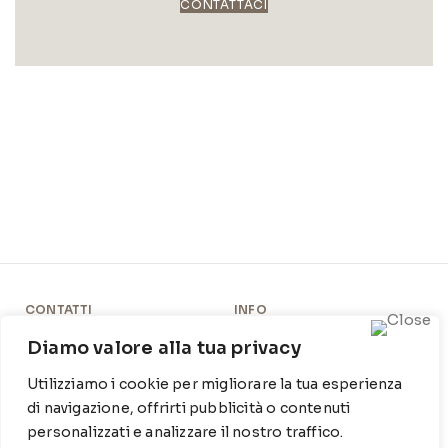
CONTATTACI
CONTATTI
INFO
Contrada Locosantissimo
Chi siamo
Diamo valore alla tua privacy
1316 - 70044 Polignano a
Cookie Policy
Utilizziamo i cookie per migliorare la tua esperienza
mare
di navigazione, offrirti pubblicità o contenuti
Privacy Policy
T
: 080 917 78 89
personalizzati e analizzare il nostro traffico.