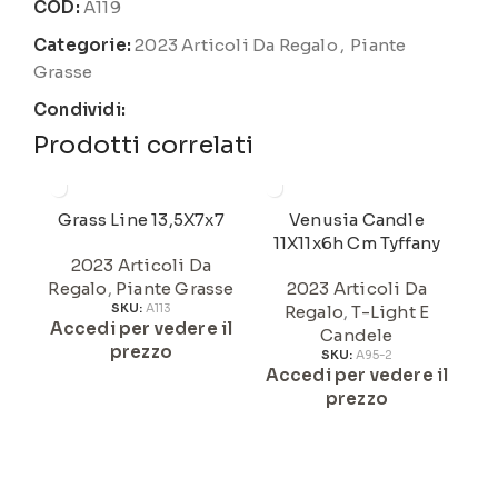
COD:
A119
Categorie:
2023 Articoli Da Regalo
,
Piante
Grasse
Condividi:
Prodotti correlati
Grass Line 13,5X7x7
Venusia Candle
11X11x6h Cm Tyffany
Ge
2023 Articoli Da
Regalo
,
Piante Grasse
2023 Articoli Da
SKU:
A113
Regalo
,
T-Light E
Accedi per vedere il
Candele
Re
prezzo
SKU:
A95-2
Accedi per vedere il
A
prezzo