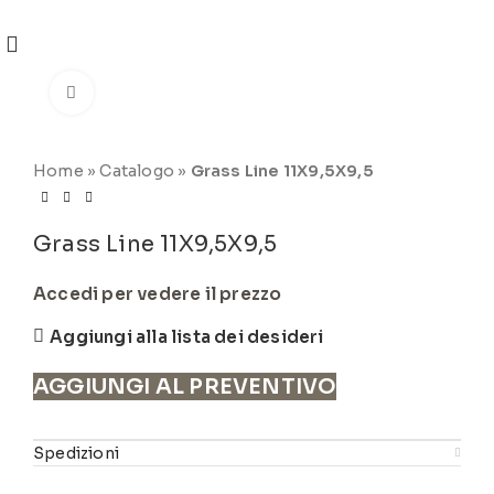
REGISTRATI
PER VISUALIZZARE I PREZZI DEGLI
ARTICOLI NEL
CATALOGO
Click to enlarge
Home
»
Catalogo
»
Grass Line 11X9,5X9,5
Grass Line 11X9,5X9,5
Accedi per vedere il prezzo
Aggiungi alla lista dei desideri
AGGIUNGI AL PREVENTIVO
Spedizioni