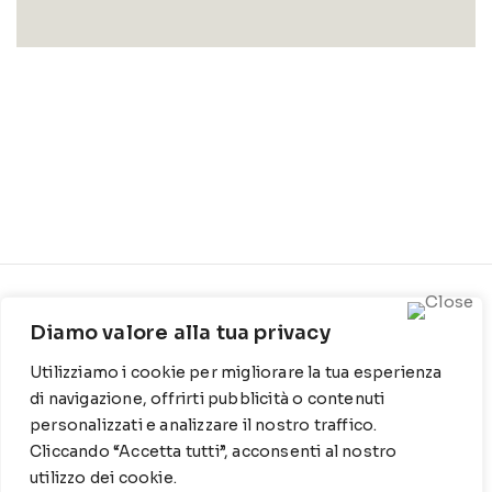
CONTATTI
INFO
Diamo valore alla tua privacy
Contrada Locosantissimo
Chi siamo
Utilizziamo i cookie per migliorare la tua esperienza
1316 - 70044 Polignano a
Cookie Policy
mare
di navigazione, offrirti pubblicità o contenuti
personalizzati e analizzare il nostro traffico.
Privacy Policy
T
: 080 917 78 89
Cliccando “Accetta tutti”, acconsenti al nostro
utilizzo dei cookie.
WZ
: 329 6510725