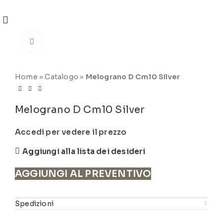
REGISTRATI
PER VISUALIZZARE I PREZZI DEGLI
ARTICOLI NEL
CATALOGO
Click to enlarge
Home
»
Catalogo
»
Melograno D Cm10 Silver
Melograno D Cm10 Silver
Accedi per vedere il prezzo
Aggiungi alla lista dei desideri
AGGIUNGI AL PREVENTIVO
Spedizioni