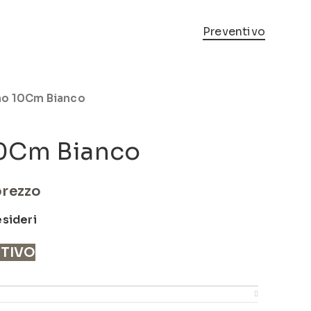
Preventivo
o 10Cm Bianco
0Cm Bianco
prezzo
esideri
NTIVO