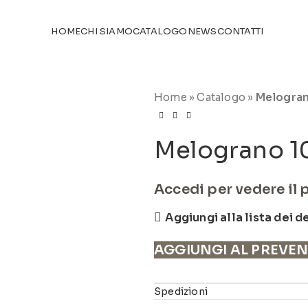
TICOLI NEL
CATALOGO
HOME
CHI SIAMO
CATALOGO
NEWS
CONTATTI
Home
»
Catalogo
»
Melogran
Melograno 1
Accedi per vedere il 
Aggiungi alla lista dei d
AGGIUNGI AL PREVE
Spedizioni