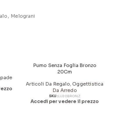
alo
,
Melograni
Pumo Senza Foglia Bronzo
Pum
20Cm
pade
Articoli Da Regalo
,
Oggettistica
Articol
rezzo
Da Arredo
SKU:
LU20BRONZ
Accedi per vedere il prezzo
Acced