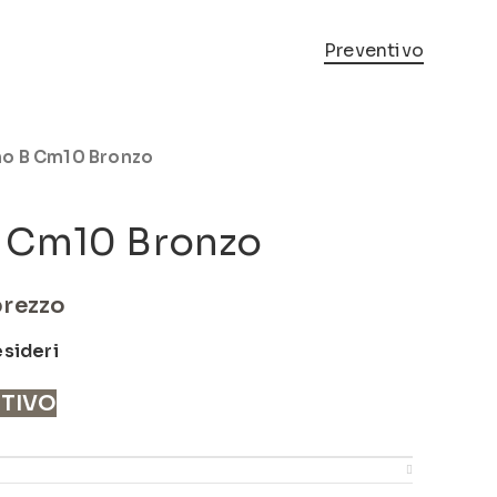
Preventivo
o B Cm10 Bronzo
 Cm10 Bronzo
prezzo
esideri
NTIVO