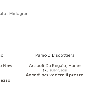
alo
,
Melograni
co
Pumo Z Biscottiera
o New
Articoli Da Regalo
,
Home
Artic
SKU:
PUM14/20BI
Accedi per vedere il prezzo
Acced
rezzo