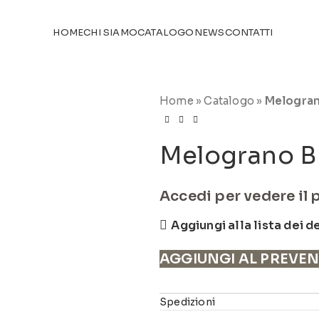
TICOLI NEL
CATALOGO
HOME
CHI SIAMO
CATALOGO
NEWS
CONTATTI
Home
»
Catalogo
»
Melogran
Melograno B
Accedi per vedere il 
Aggiungi alla lista dei d
AGGIUNGI AL PREVE
Spedizioni