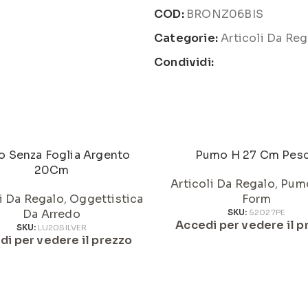
COD:
BRONZ06BIS
Categorie:
Articoli Da Reg
Condividi:
 Senza Foglia Argento
Pumo H 27 Cm Pes
20Cm
Articoli Da Regalo
,
Pum
li Da Regalo
,
Oggettistica
Form
Da Arredo
SKU:
52027PE
Accedi per vedere il p
SKU:
LU20SILVER
di per vedere il prezzo