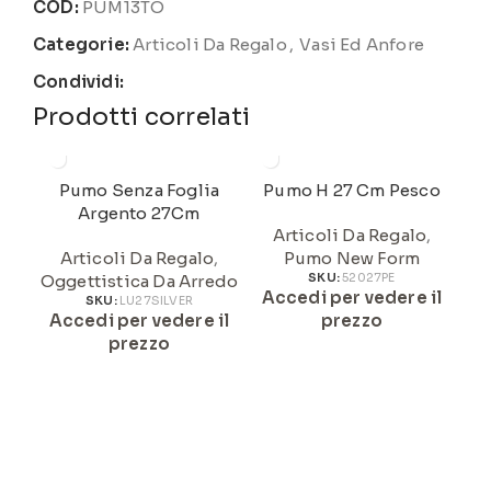
COD:
PUM13TO
Categorie:
Articoli Da Regalo
,
Vasi Ed Anfore
Condividi:
Prodotti correlati
Pumo Senza Foglia
Pumo H 27 Cm Pesco
Pu
Argento 27Cm
Articoli Da Regalo
,
Articoli Da Regalo
,
Pumo New Form
Oggettistica Da Arredo
SKU:
52027PE
Accedi per vedere il
A
SKU:
LU27SILVER
Accedi per vedere il
prezzo
prezzo