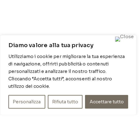
Diamo valore alla tua privacy
CONTATTI
Utilizziamo i cookie per migliorare la tua esperienza
di navigazione, offrirti pubblicità o contenuti
Contrada Locosantissimo 1316 - 70044 Polignano a
personalizzati e analizzare il nostro traffico.
mare
Cliccando “Accetta tutti”, acconsenti al nostro
T
: 080 917 78 89
utilizzo dei cookie.
WZ
: 329 6510725
M
info@poishome.it
Personalizza
Rifiuta tutto
Accettare tutto
INFO
Chi siamo
Cookie Policy
Privacy Policy