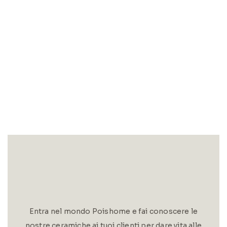
Entra nel mondo Poishome e fai conoscere le
nostre ceramiche ai tuoi clienti per dare vita alle