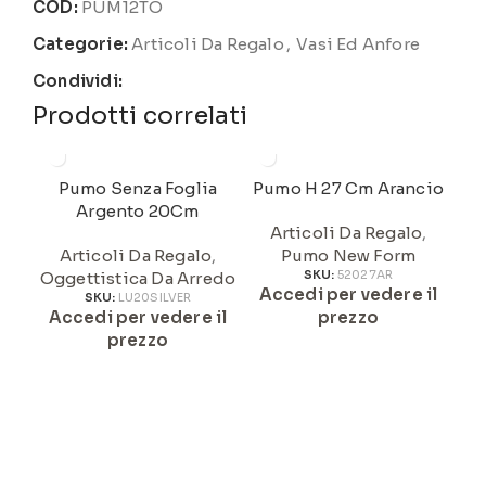
COD:
PUM12TO
Categorie:
Articoli Da Regalo
,
Vasi Ed Anfore
Condividi:
Prodotti correlati
Pumo Senza Foglia
Pumo H 27 Cm Arancio
Argento 20Cm
Articoli Da Regalo
,
Articoli Da Regalo
,
Pumo New Form
Oggettistica Da Arredo
SKU:
52027AR
Accedi per vedere il
A
SKU:
LU20SILVER
Accedi per vedere il
prezzo
prezzo