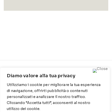
CONTATTI
INFO
Diamo valore alla tua privacy
Contrada Locosantissimo
Chi siamo
Utilizziamo i cookie per migliorare la tua esperienza
1316 - 70044 Polignano a
Cookie Policy
mare
di navigazione, offrirti pubblicità o contenuti
personalizzati e analizzare il nostro traffico.
Privacy Policy
T
: 080 917 78 89
Cliccando “Accetta tutti”, acconsenti al nostro
utilizzo dei cookie.
WZ
: 329 6510725