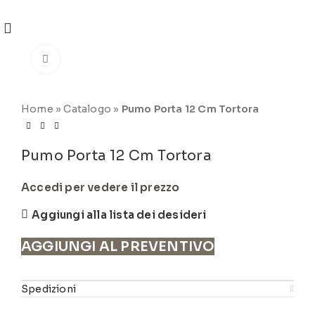
REGISTRATI
PER VISUALIZZARE I PREZZI DEGLI
ARTICOLI NEL
CATALOGO
Click to enlarge
Home
»
Catalogo
»
Pumo Porta 12 Cm Tortora
Pumo Porta 12 Cm Tortora
Accedi per vedere il prezzo
Aggiungi alla lista dei desideri
AGGIUNGI AL PREVENTIVO
Spedizioni