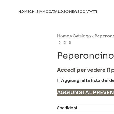
TICOLI NEL
CATALOGO
HOME
CHI SIAMO
CATALOGO
NEWS
CONTATTI
Home
»
Catalogo
»
Peperonc
Peperoncino
Accedi per vedere il 
Aggiungi alla lista dei d
AGGIUNGI AL PREVE
Spedizioni