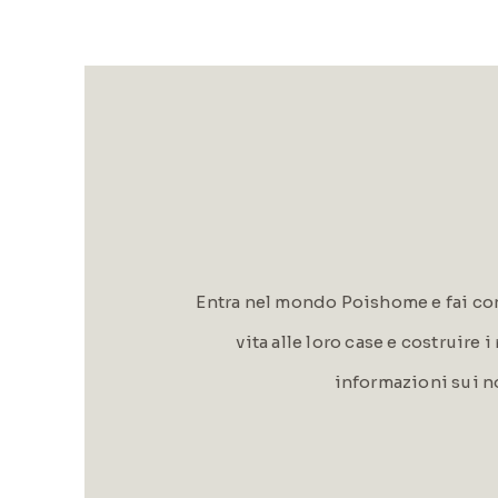
Entra nel mondo Poishome e fai con
vita alle loro case e costruire 
informazioni sui n