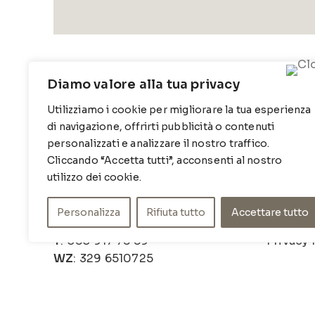
Diamo valore alla tua privacy
Utilizziamo i cookie per migliorare la tua esperienza
di navigazione, offrirti pubblicità o contenuti
personalizzati e analizzare il nostro traffico.
Cliccando “Accetta tutti”, acconsenti al nostro
CONTATTI
INFO
utilizzo dei cookie.
Contrada Locosantissimo 1316 -
Chi sia
Personalizza
Rifiuta tutto
Accettare tutto
70044 Polignano a mare
Cookie 
T
: 080 917 78 89
Privacy 
WZ
: 329 6510725
M
info@poishome.it
© Pois Home Inside srl – P.iva 07210590720 