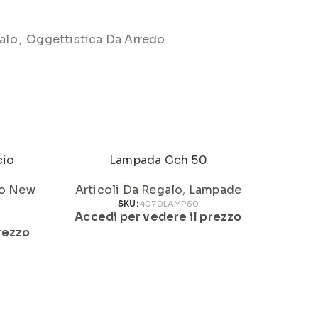
alo
,
Oggettistica Da Arredo
cio
Lampada Cch 50
o New
Articoli Da Regalo
,
Lampade
Artic
SKU:
4070LAMP50
Accedi per vedere il prezzo
Acced
rezzo