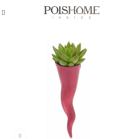
REGISTRATI
PER VISUALIZZARE I PREZZI DEGLI
ARTICOLI NEL
CATALOGO
Click to enlarge