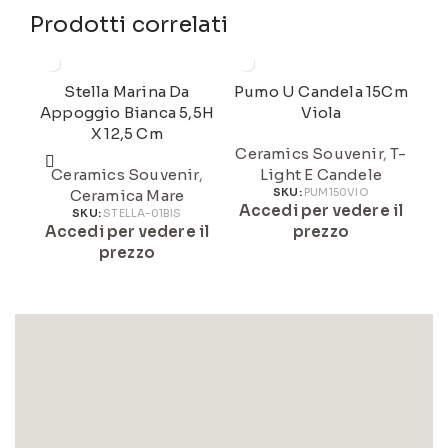
Prodotti correlati
Stella Marina Da
Pumo U Candela 15Cm
Cic
Appoggio Bianca 5,5H
Viola
C
X 12,5 Cm
Ceramics Souvenir
,
T-
B
Ceramics Souvenir
,
Light E Candele
A
Ceramica Mare
SKU:
PUM150VIO
Accedi per vedere il
SKU:
STELLA-01BIS
Accedi per vedere il
prezzo
prezzo