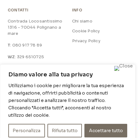
CONTATTI
INFO
Contrada Locosantissimo
Chi siamo
1316 - 70044 Polignano a
Cookie Policy
mare
Privacy Policy
T
: 080 917 78 89
WZ
: 329 6510725
M
info@poishome.it
Diamo valore alla tua privacy
Utilizziamo i cookie per migliorare la tua esperienza
SOCIAL MEDIA
ORARI DI APERTURA
di navigazione, offrirti pubblicità o contenuti
Facebook
Lun-Ven:
personalizzati e analizzare il nostro traffico.
9-13 / 15-19
Instagram
Cliccando “Accetta tutti”, acconsenti al nostro
utilizzo dei cookie.
Personalizza
Rifiuta tutto
Accettare tutto
© POIS HOME INSIDE SRL – P.IVA 07210590720 – DEV.