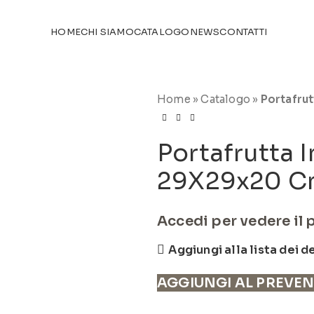
TICOLI NEL
CATALOGO
HOME
CHI SIAMO
CATALOGO
NEWS
CONTATTI
Home
»
Catalogo
»
Portafrut
Portafrutta I
29X29x20 Cm
Accedi per vedere il 
Aggiungi alla lista dei d
AGGIUNGI AL PREVE