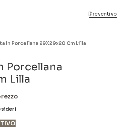
Preventivo
ta In Porcellana 29X29x20 Cm Lilla
n Porcellana
 Lilla
prezzo
esideri
NTIVO