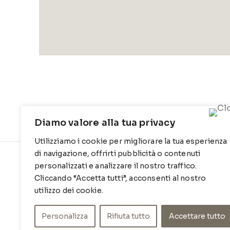
Diamo valore alla tua privacy
Utilizziamo i cookie per migliorare la tua esperienza
di navigazione, offrirti pubblicità o contenuti
personalizzati e analizzare il nostro traffico.
CONTATTI
INFO
Cliccando “Accetta tutti”, acconsenti al nostro
Contrada Locosantissimo 1316 - 70044
Chi siamo
utilizzo dei cookie.
Polignano a mare
Cookie Po
T
: 080 917 78 89
Personalizza
Rifiuta tutto
Accettare tutto
Privacy Po