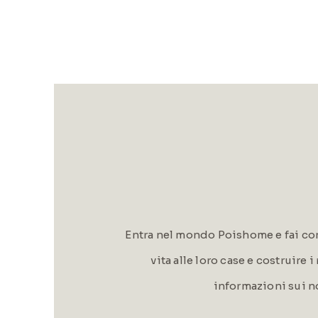
Entra nel mondo Poishome e fai con
vita alle loro case e costruire 
informazioni sui n