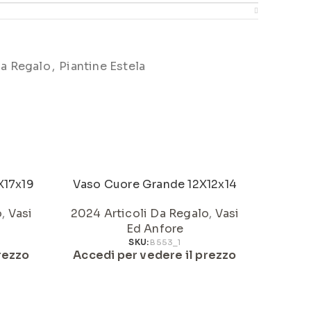
Da Regalo
,
Piantine Estela
X17x19
Vaso Cuore Grande 12X12x14
Vaso
o
,
Vasi
2024 Articoli Da Regalo
,
Vasi
2024 
Ed Anfore
SKU:
B553_1
rezzo
Accedi per vedere il prezzo
Acced