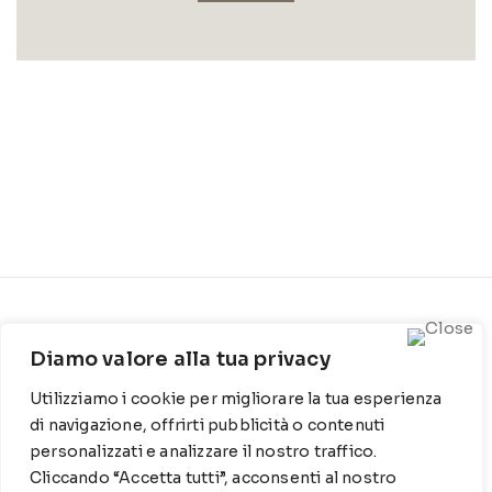
CONTATTI
INFO
Diamo valore alla tua privacy
Contrada Locosantissimo
Chi siamo
1316 - 70044 Polignano a
Utilizziamo i cookie per migliorare la tua esperienza
Cookie Policy
mare
di navigazione, offrirti pubblicità o contenuti
Privacy Policy
personalizzati e analizzare il nostro traffico.
T
: 080 917 78 89
Cliccando “Accetta tutti”, acconsenti al nostro