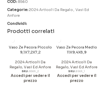
COD:
B560
Categorie:
2024 Articoli Da Regalo
,
Vasi Ed
Anfore
Condividi:
Prodotti correlati
Vaso Ze Pecora Piccolo
Vaso Ze Pecora Medio
9,1X7,2X7,2
11X9,4X8,9
2024 Articoli Da
2024 Articoli Da
Regalo
,
Vasi Ed Anfore
Regalo
,
Vasi Ed Anfore
Re
SKU:
B569_2
SKU:
B569_1
Accedi per vedere il
Accedi per vedere il
A
prezzo
prezzo