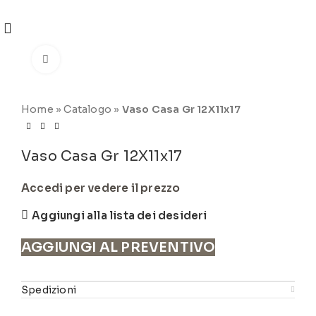
REGISTRATI
PER VISUALIZZARE I PREZZI DEGLI
ARTICOLI NEL
CATALOGO
Click to enlarge
Home
»
Catalogo
»
Vaso Casa Gr 12X11x17
Vaso Casa Gr 12X11x17
Accedi per vedere il prezzo
Aggiungi alla lista dei desideri
AGGIUNGI AL PREVENTIVO
Spedizioni