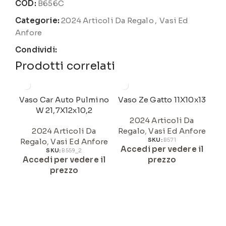
COD:
B656C
Categorie:
2024 Articoli Da Regalo
,
Vasi Ed
Anfore
Condividi:
Prodotti correlati
Vaso Car Auto Pulmino
Vaso Ze Gatto 11X10x13
V
W 21,7X12x10,2
2024 Articoli Da
2024 Articoli Da
Regalo
,
Vasi Ed Anfore
Re
Regalo
,
Vasi Ed Anfore
SKU:
B571
Accedi per vedere il
A
SKU:
B559_2
Accedi per vedere il
prezzo
prezzo