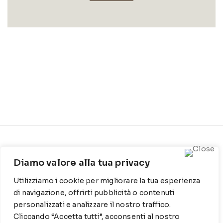
CONTATTI
INFO
Diamo valore alla tua privacy
Contrada Locosantissimo
Chi siamo
1316 - 70044 Polignano a
Utilizziamo i cookie per migliorare la tua esperienza
Cookie Policy
mare
di navigazione, offrirti pubblicità o contenuti
Privacy Policy
personalizzati e analizzare il nostro traffico.
T
: 080 917 78 89
Cliccando “Accetta tutti”, acconsenti al nostro