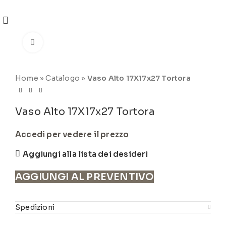
REGISTRATI
PER VISUALIZZARE I PREZZI DEGLI
ARTICOLI NEL
CATALOGO
Click to enlarge
Home
»
Catalogo
»
Vaso Alto 17X17x27 Tortora
Vaso Alto 17X17x27 Tortora
Accedi per vedere il prezzo
Aggiungi alla lista dei desideri
AGGIUNGI AL PREVENTIVO
Spedizioni