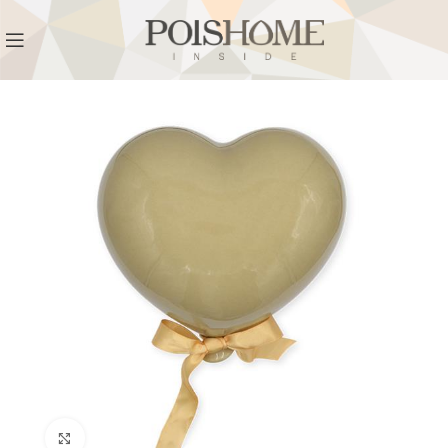
REGISTRATI
PER VISUALIZZARE I PREZZI DEGLI
ARTICOLI NEL
CATALOGO
Click to enlarge