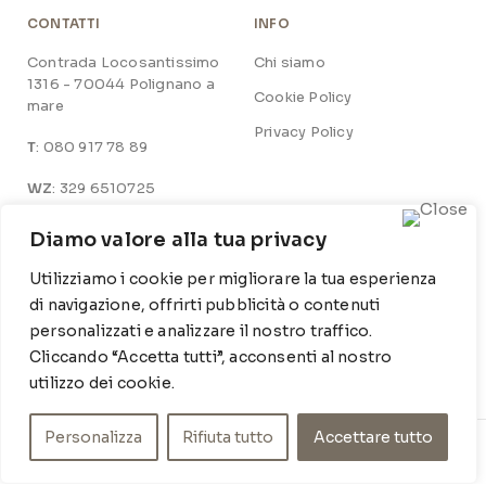
CONTATTI
INFO
Contrada Locosantissimo
Chi siamo
1316 - 70044 Polignano a
Cookie Policy
mare
Privacy Policy
T
: 080 917 78 89
WZ
: 329 6510725
M
info@poishome.it
Diamo valore alla tua privacy
Utilizziamo i cookie per migliorare la tua esperienza
SOCIAL MEDIA
ORARI DI APERTURA
di navigazione, offrirti pubblicità o contenuti
Facebook
Lun-Ven:
personalizzati e analizzare il nostro traffico.
9-13 / 15-19
Cliccando “Accetta tutti”, acconsenti al nostro
Instagram
utilizzo dei cookie.
Personalizza
Rifiuta tutto
Accettare tutto
© POIS HOME INSIDE SRL – P.IVA 07210590720 – DEV.