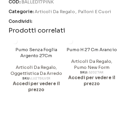
COD:
BALLED17PINK
Categorie:
Articoli Da Regalo
,
Palloni E Cuori
Condividi:
Prodotti correlati
Pumo Senza Foglia
Pumo H 27 Cm Arancio
Argento 27Cm
Articoli Da Regalo
,
Articoli Da Regalo
,
Pumo New Form
Oggettistica Da Arredo
SKU:
52027AR
Accedi per vedere il
A
SKU:
LU27SILVER
Accedi per vedere il
prezzo
prezzo