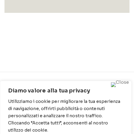
CONTATTI
INFO
Diamo valore alla tua privacy
Contrada Locosantissimo
Chi siamo
Utilizziamo i cookie per migliorare la tua esperienza
1316 - 70044 Polignano a
Cookie Policy
mare
di navigazione, offrirti pubblicità o contenuti
personalizzati e analizzare il nostro traffico.
Privacy Policy
T
: 080 917 78 89
Cliccando “Accetta tutti”, acconsenti al nostro
utilizzo dei cookie.
WZ
: 329 6510725