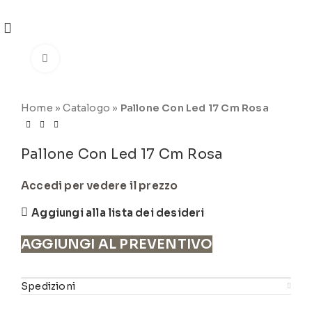
REGISTRATI
PER VISUALIZZARE I PREZZI DEGLI
ARTICOLI NEL
CATALOGO
Click to enlarge
Home
»
Catalogo
»
Pallone Con Led 17 Cm Rosa
Pallone Con Led 17 Cm Rosa
Accedi per vedere il prezzo
Aggiungi alla lista dei desideri
AGGIUNGI AL PREVENTIVO
Spedizioni