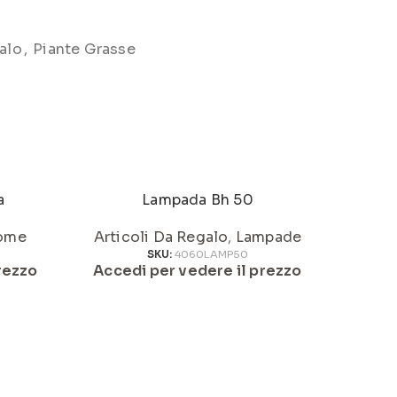
alo
,
Piante Grasse
a
Lampada Bh 50
ome
Articoli Da Regalo
,
Lampade
Artic
SKU:
4060LAMP50
rezzo
Accedi per vedere il prezzo
Acced