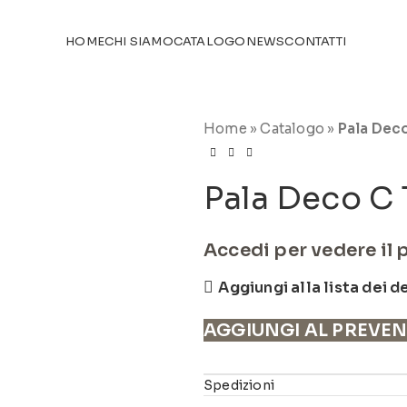
TICOLI NEL
CATALOGO
HOME
CHI SIAMO
CATALOGO
NEWS
CONTATTI
Home
»
Catalogo
»
Pala Dec
Pala Deco C 
Accedi per vedere il 
Aggiungi alla lista dei d
AGGIUNGI AL PREVE
Spedizioni