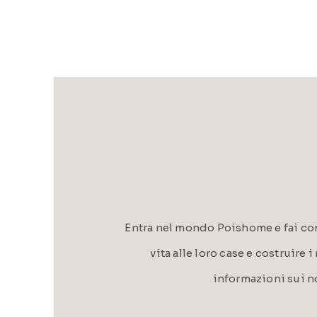
Entra nel mondo Poishome e fai con
vita alle loro case e costruire 
informazioni sui n