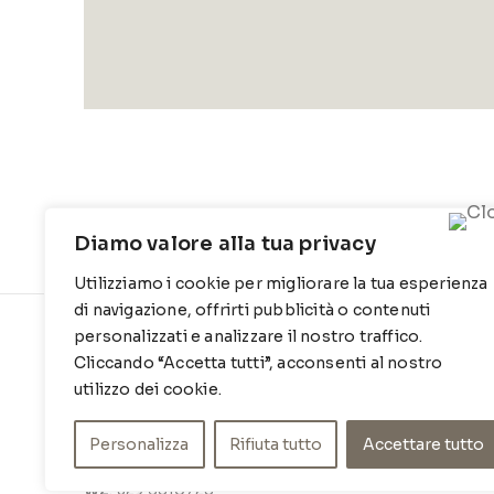
Diamo valore alla tua privacy
Utilizziamo i cookie per migliorare la tua esperienza
di navigazione, offrirti pubblicità o contenuti
personalizzati e analizzare il nostro traffico.
CONTATTI
INFO
Cliccando “Accetta tutti”, acconsenti al nostro
Contrada Locosantissimo 1316 - 70044
Chi siamo
utilizzo dei cookie.
Polignano a mare
Cookie Po
Personalizza
Rifiuta tutto
Accettare tutto
T
: 080 917 78 89
Privacy Po
WZ
: 329 6510725