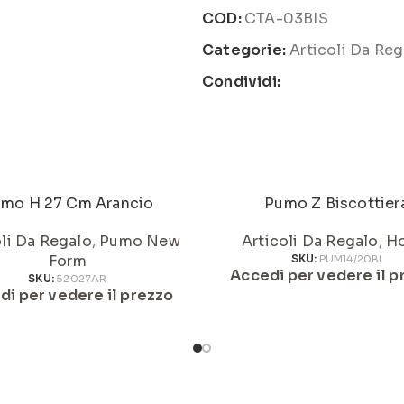
COD:
CTA-03BIS
Categorie:
Articoli Da Reg
Condividi:
mo H 27 Cm Arancio
Pumo Z Biscottier
oli Da Regalo
,
Pumo New
Articoli Da Regalo
,
H
Form
SKU:
PUM14/20BI
Accedi per vedere il p
SKU:
52027AR
di per vedere il prezzo