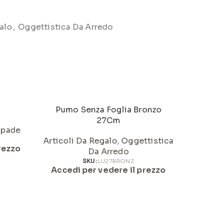
alo
,
Oggettistica Da Arredo
Pumo Senza Foglia Bronzo
27Cm
pade
Artic
Articoli Da Regalo
,
Oggettistica
rezzo
Acced
Da Arredo
SKU:
LU27BRONZ
Accedi per vedere il prezzo