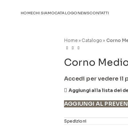
TICOLI NEL
CATALOGO
HOME
CHI SIAMO
CATALOGO
NEWS
CONTATTI
Home
»
Catalogo
»
Corno Me
Corno Medio
Accedi per vedere il 
Aggiungi alla lista dei d
AGGIUNGI AL PREVE
Spedizioni