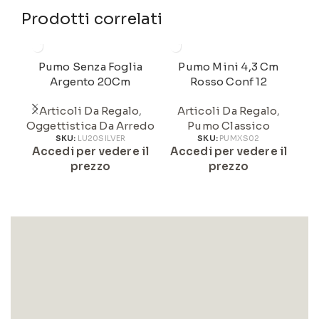
Prodotti correlati
Pumo Senza Foglia
Pumo Mini 4,3 Cm
P
Argento 20Cm
Rosso Conf 12
Articoli Da Regalo
,
Articoli Da Regalo
,
Oggettistica Da Arredo
Pumo Classico
A
SKU:
LU20SILVER
SKU:
PUMXS02
Accedi per vedere il
Accedi per vedere il
prezzo
prezzo