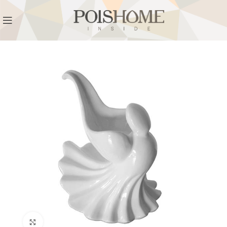
REGISTRATI
PER VISUALIZZARE I PREZZI DEGLI
ARTICOLI NEL
CATALOGO
Click to enlarge