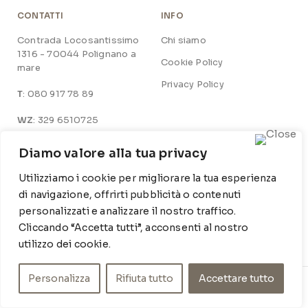
CONTATTI
INFO
Contrada Locosantissimo
Chi siamo
1316 - 70044 Polignano a
Cookie Policy
mare
Privacy Policy
T
: 080 917 78 89
WZ
: 329 6510725
M
info@poishome.it
Diamo valore alla tua privacy
Utilizziamo i cookie per migliorare la tua esperienza
SOCIAL MEDIA
ORARI DI APERTURA
di navigazione, offrirti pubblicità o contenuti
Facebook
Lun-Ven:
personalizzati e analizzare il nostro traffico.
9-13 / 15-19
Cliccando “Accetta tutti”, acconsenti al nostro
Instagram
utilizzo dei cookie.
Personalizza
Rifiuta tutto
Accettare tutto
© POIS HOME INSIDE SRL – P.IVA 07210590720 – DEV.