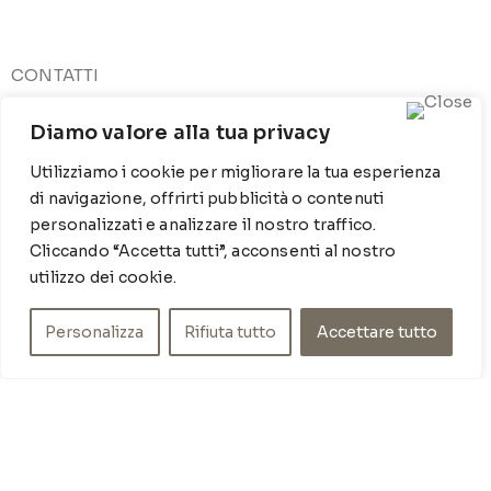
CONTATTI
Contrada Locosantissimo 1316 - 70044 Polignano a
Diamo valore alla tua privacy
mare
T
: 080 917 78 89
Utilizziamo i cookie per migliorare la tua esperienza
WZ
: 329 6510725
di navigazione, offrirti pubblicità o contenuti
M
info@poishome.it
personalizzati e analizzare il nostro traffico.
Cliccando “Accetta tutti”, acconsenti al nostro
INFO
utilizzo dei cookie.
Chi siamo
Personalizza
Rifiuta tutto
Accettare tutto
Cookie Policy
Privacy Policy
SOCIAL MEDIA
Facebook
Instagram