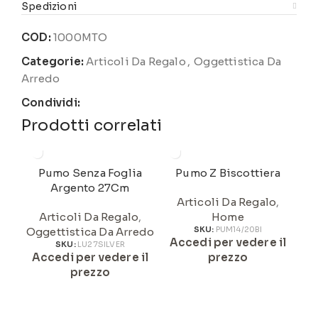
Spedizioni
COD:
1000MTO
Categorie:
Articoli Da Regalo
,
Oggettistica Da
Arredo
Condividi:
Prodotti correlati
Pumo Senza Foglia
Pumo Z Biscottiera
Argento 27Cm
Articoli Da Regalo
,
Articoli Da Regalo
,
Home
Oggettistica Da Arredo
SKU:
PUM14/20BI
Accedi per vedere il
A
SKU:
LU27SILVER
Accedi per vedere il
prezzo
prezzo