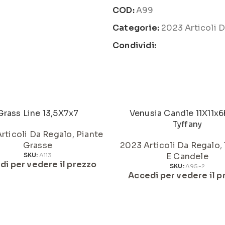
COD:
A99
Categorie:
2023 Articoli 
Condividi:
Grass Line 13,5X7x7
Venusia Candle 11X11x
Tyffany
rticoli Da Regalo
,
Piante
Grasse
2023 Articoli Da Regalo
,
E Candele
SKU:
A113
di per vedere il prezzo
SKU:
A95-2
Accedi per vedere il p