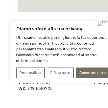
Diamo valore alla tua privacy
Utilizziamo i cookie per migliorare la tua esperienza
di navigazione, offrirti pubblicità o contenuti
personalizzati e analizzare il nostro traffico.
Cliccando “Accetta tutti”, acconsenti al nostro
CONTATTI
INFO
utilizzo dei cookie.
Contrada Locosantissimo 1316 -
Chi sia
Personalizza
Rifiuta tutto
Accettare tutto
70044 Polignano a mare
Cookie 
T
: 080 917 78 89
Privacy 
WZ
: 329 6510725
M
info@poishome.it
© Pois Home Inside srl – P.iva 07210590720 