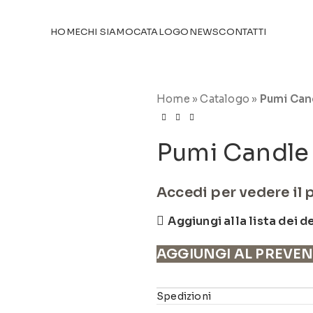
TICOLI NEL
CATALOGO
HOME
CHI SIAMO
CATALOGO
NEWS
CONTATTI
Home
»
Catalogo
»
Pumi Cand
Pumi Candle 
Accedi per vedere il 
Aggiungi alla lista dei d
AGGIUNGI AL PREVE
Spedizioni