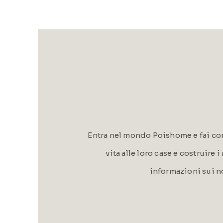
Entra nel mondo Poishome e fai con
vita alle loro case e costruire 
informazioni sui n