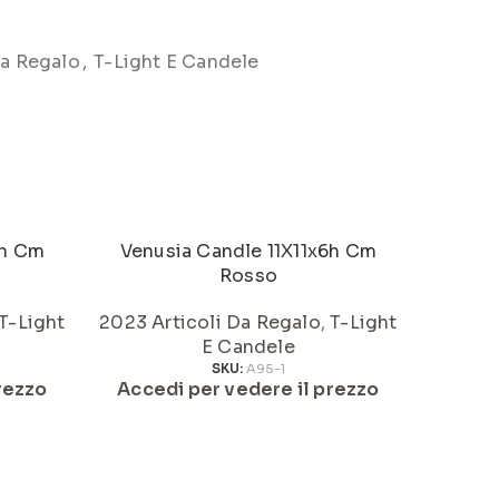
Da Regalo
,
T-Light E Candele
6h Cm
Venusia Candle 11X11x6h Cm
Vaso H
Rosso
T-Light
2023 Articoli Da Regalo
,
T-Light
2023 Ar
E Candele
SKU:
A95-1
rezzo
Accedi per vedere il prezzo
Acced