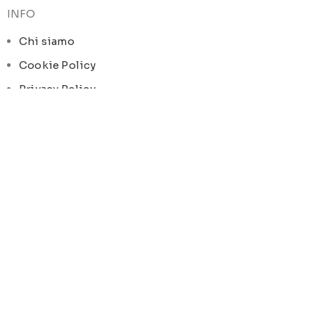
INFO
Chi siamo
Cookie Policy
Privacy Policy
SOCIAL MEDIA
Facebook
Instagram
ORARI DI APERTURA
Lun-Ven:
9-13 / 15-19
© Pois Home Inside srl – P.iva 07210590720 – Dev.