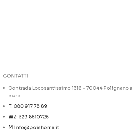
CONTATTI
Contrada Locosantissimo 1316 - 70044 Polignano a
mare
T
: 080 917 78 89
WZ
: 329 6510725
M
info@poishome.it