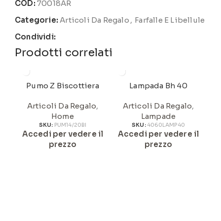
COD:
70018AR
Categorie:
Articoli Da Regalo
,
Farfalle E Libellule
Condividi:
Prodotti correlati
Pumo Z Biscottiera
Lampada Bh 40
Articoli Da Regalo
,
Articoli Da Regalo
,
Home
Lampade
SKU:
PUM14/20BI
SKU:
4060LAMP40
Accedi per vedere il
Accedi per vedere il
A
prezzo
prezzo