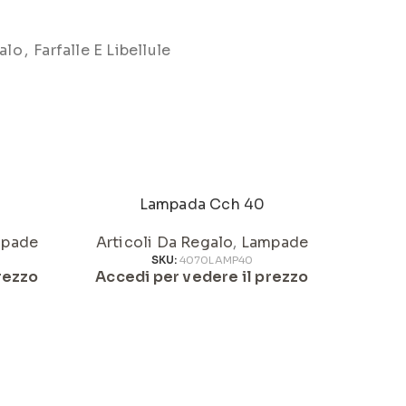
alo
,
Farfalle E Libellule
Lampada Cch 40
pade
Articoli Da Regalo
,
Lampade
Artic
SKU:
4070LAMP40
rezzo
Accedi per vedere il prezzo
Acced