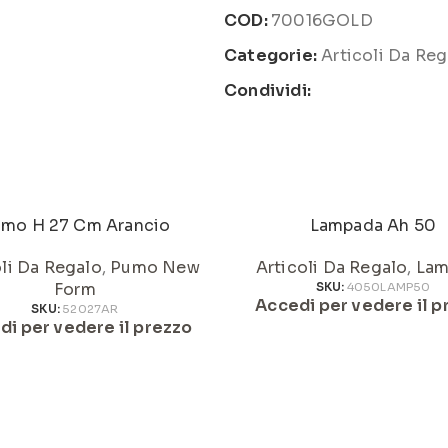
COD:
70016GOLD
Categorie:
Articoli Da Reg
Condividi:
mo H 27 Cm Arancio
Lampada Ah 50
oli Da Regalo
,
Pumo New
Articoli Da Regalo
,
Lam
Form
SKU:
4050LAMP50
Accedi per vedere il p
SKU:
52027AR
di per vedere il prezzo