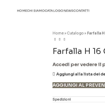
TICOLI NEL
CATALOGO
HOME
CHI SIAMO
CATALOGO
NEWS
CONTATTI
Home
»
Catalogo
»
Farfalla 
Farfalla H 1
Accedi per vedere il 
Aggiungi alla lista dei d
AGGIUNGI AL PREVE
Spedizioni