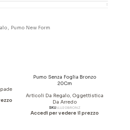
alo
,
Pumo New Form
Pumo Senza Foglia Bronzo
Pallo
20Cm
pade
Artic
Articoli Da Regalo
,
Oggettistica
rezzo
Da Arredo
Acced
SKU:
LU20BRONZ
Accedi per vedere il prezzo