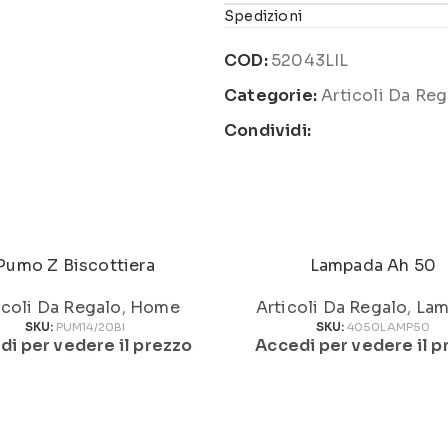
Spedizioni
COD:
52043LIL
Categorie:
Articoli Da Reg
Condividi:
Pumo Z Biscottiera
Lampada Ah 50
icoli Da Regalo
,
Home
Articoli Da Regalo
,
Lam
SKU:
PUM14/20BI
SKU:
4050LAMP50
di per vedere il prezzo
Accedi per vedere il p