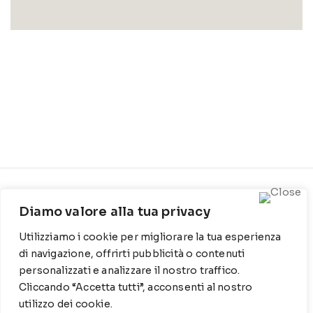
CONTATTI
INFO
Diamo valore alla tua privacy
Contrada Locosantissimo
Chi siamo
Utilizziamo i cookie per migliorare la tua esperienza
1316 - 70044 Polignano a
Cookie Policy
mare
di navigazione, offrirti pubblicità o contenuti
personalizzati e analizzare il nostro traffico.
Privacy Policy
T
: 080 917 78 89
Cliccando “Accetta tutti”, acconsenti al nostro
utilizzo dei cookie.
WZ
: 329 6510725