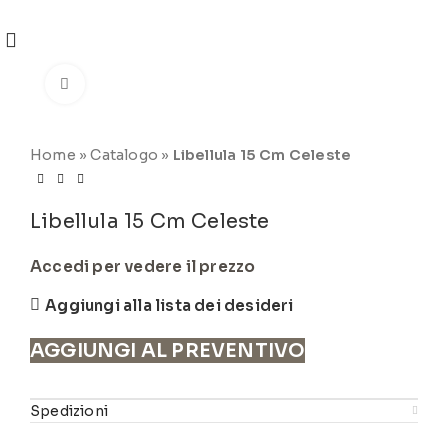
REGISTRATI
PER VISUALIZZARE I PREZZI DEGLI
ARTICOLI NEL
CATALOGO
Click to enlarge
Home
»
Catalogo
»
Libellula 15 Cm Celeste
Libellula 15 Cm Celeste
Accedi per vedere il prezzo
Aggiungi alla lista dei desideri
AGGIUNGI AL PREVENTIVO
Spedizioni