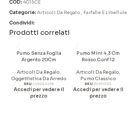
COD:
4015CE
Categorie:
Articoli Da Regalo
,
Farfalle E Libellule
Condividi:
Prodotti correlati
Pumo Senza Foglia
Pumo Mini 4,3 Cm
Argento 20Cm
Rosso Conf 12
Articoli Da Regalo
,
Articoli Da Regalo
,
Oggettistica Da Arredo
Pumo Classico
A
SKU:
LU20SILVER
SKU:
PUMXS02
Accedi per vedere il
Accedi per vedere il
prezzo
prezzo