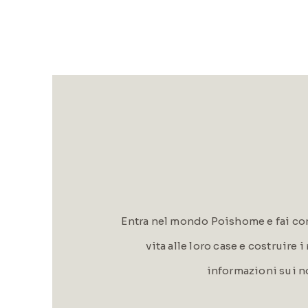
Entra nel mondo Poishome e fai con
vita alle loro case e costruire 
informazioni sui n