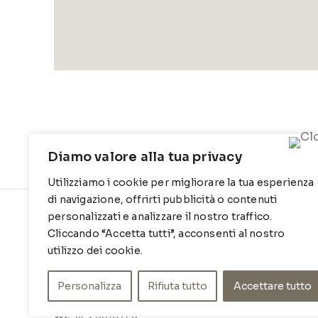
Diamo valore alla tua privacy
Utilizziamo i cookie per migliorare la tua esperienza
di navigazione, offrirti pubblicità o contenuti
personalizzati e analizzare il nostro traffico.
CONTATTI
INFO
Cliccando “Accetta tutti”, acconsenti al nostro
Contrada Locosantissimo 1316 - 70044
Chi siamo
utilizzo dei cookie.
Polignano a mare
Cookie Po
Personalizza
Rifiuta tutto
Accettare tutto
T
: 080 917 78 89
Privacy Po
WZ
: 329 6510725