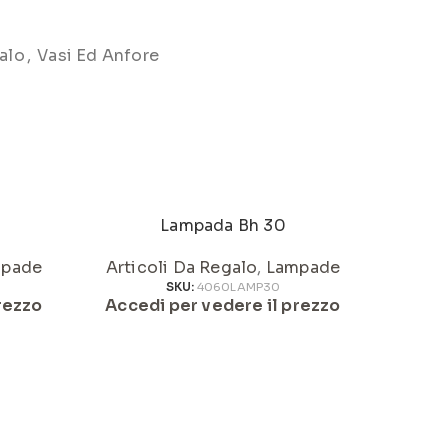
alo
,
Vasi Ed Anfore
Lampada Bh 30
Pum
pade
Articoli Da Regalo
,
Lampade
Articol
SKU:
4060LAMP30
rezzo
Accedi per vedere il prezzo
Acced