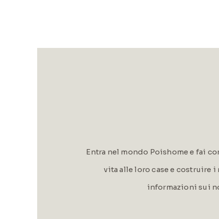
Entra nel mondo Poishome e fai con
vita alle loro case e costruire 
informazioni sui n