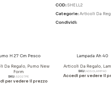
COD:
SHELL2
Categorie:
Articoli Da Reg
Condividi:
umo H 27 Cm Pesco
Lampada Ah 40
oli Da Regalo
,
Pumo New
Articoli Da Regalo
,
Lam
Form
SKU:
4050LAMP40
Accedi per vedere il p
SKU:
52027PE
di per vedere il prezzo