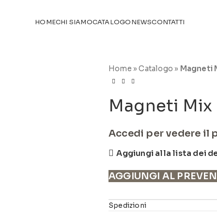
TICOLI NEL
CATALOGO
HOME
CHI SIAMO
CATALOGO
NEWS
CONTATTI
Home
»
Catalogo
»
Magneti 
Magneti Mix 
Accedi per vedere il 
Aggiungi alla lista dei d
AGGIUNGI AL PREVE
Spedizioni