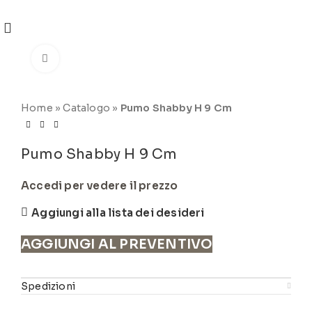
REGISTRATI
PER VISUALIZZARE I PREZZI DEGLI
ARTICOLI NEL
CATALOGO
Click to enlarge
Home
»
Catalogo
»
Pumo Shabby H 9 Cm
Pumo Shabby H 9 Cm
Accedi per vedere il prezzo
Aggiungi alla lista dei desideri
AGGIUNGI AL PREVENTIVO
Spedizioni