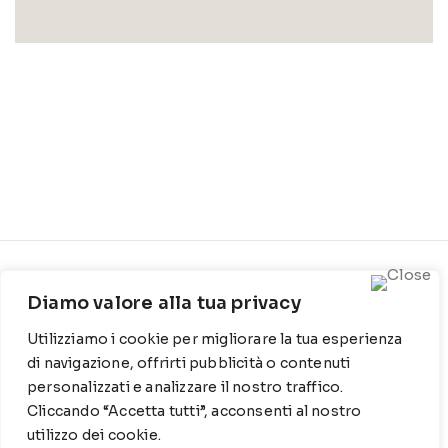
CONTATTI
INFO
Diamo valore alla tua privacy
Contrada Locosantissimo
Chi siamo
Utilizziamo i cookie per migliorare la tua esperienza
1316 - 70044 Polignano a
Cookie Policy
mare
di navigazione, offrirti pubblicità o contenuti
personalizzati e analizzare il nostro traffico.
Privacy Policy
T
: 080 917 78 89
Cliccando “Accetta tutti”, acconsenti al nostro
utilizzo dei cookie.
WZ
: 329 6510725