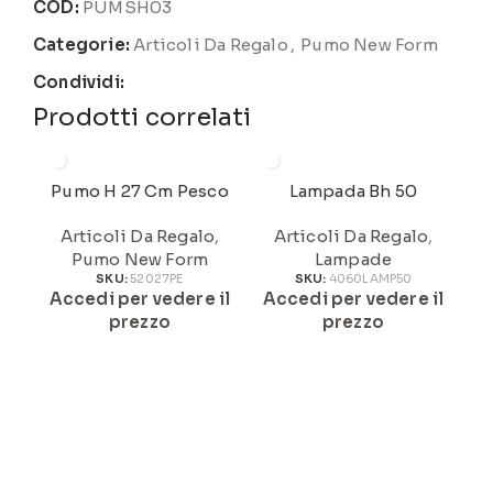
COD:
PUMSH03
Categorie:
Articoli Da Regalo
,
Pumo New Form
Condividi:
Prodotti correlati
Pumo H 27 Cm Pesco
Lampada Bh 50
Articoli Da Regalo
,
Articoli Da Regalo
,
Pumo New Form
Lampade
SKU:
52027PE
SKU:
4060LAMP50
Accedi per vedere il
Accedi per vedere il
A
prezzo
prezzo