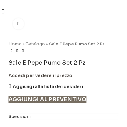
REGISTRATI
PER VISUALIZZARE I PREZZI DEGLI
ARTICOLI NEL
CATALOGO
Click to enlarge
Home
»
Catalogo
»
Sale E Pepe Pumo Set 2 Pz
Sale E Pepe Pumo Set 2 Pz
Accedi per vedere il prezzo
Aggiungi alla lista dei desideri
AGGIUNGI AL PREVENTIVO
Spedizioni