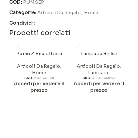
COD:
PUMSEP
Categorie:
Articoli Da Regalo
,
Home
Condividi:
Prodotti correlati
Pumo Z Biscottiera
Lampada Bh 50
Articoli Da Regalo
,
Articoli Da Regalo
,
Home
Lampade
SKU:
PUM14/20BI
SKU:
4060LAMP50
Accedi per vedere il
Accedi per vedere il
A
prezzo
prezzo