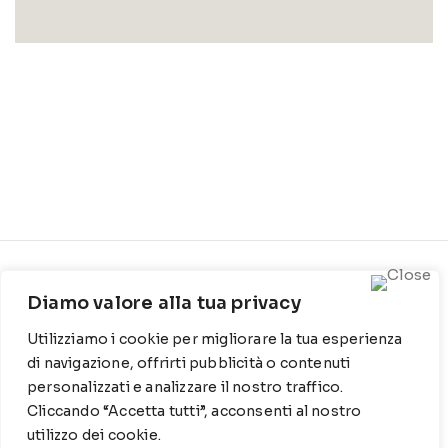
CONTATTI
INFO
Diamo valore alla tua privacy
Contrada Locosantissimo
Chi siamo
Utilizziamo i cookie per migliorare la tua esperienza
1316 - 70044 Polignano a
Cookie Policy
mare
di navigazione, offrirti pubblicità o contenuti
personalizzati e analizzare il nostro traffico.
Privacy Policy
T
: 080 917 78 89
Cliccando “Accetta tutti”, acconsenti al nostro
utilizzo dei cookie.
WZ
: 329 6510725