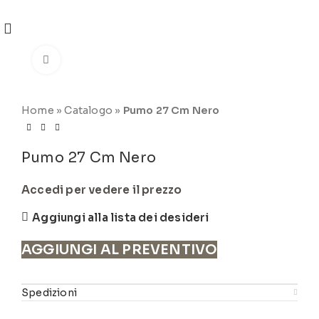
REGISTRATI
PER VISUALIZZARE I PREZZI DEGLI
ARTICOLI NEL
CATALOGO
Click to enlarge
Home
»
Catalogo
»
Pumo 27 Cm Nero
Pumo 27 Cm Nero
Accedi per vedere il prezzo
Aggiungi alla lista dei desideri
AGGIUNGI AL PREVENTIVO
Spedizioni