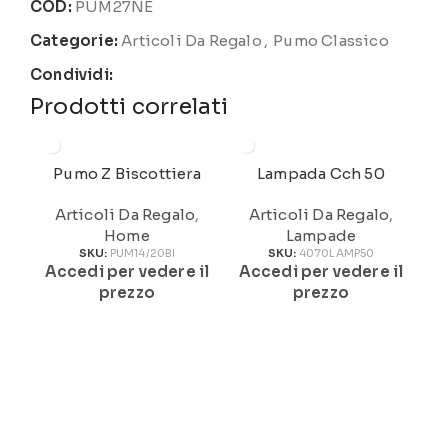
COD:
PUM27NE
Categorie:
Articoli Da Regalo
,
Pumo Classico
Condividi:
Prodotti correlati
Pumo Z Biscottiera
Lampada Cch 50
Pu
Articoli Da Regalo
,
Articoli Da Regalo
,
Home
Lampade
SKU:
PUM14/20BI
SKU:
4070LAMP50
Og
Accedi per vedere il
Accedi per vedere il
prezzo
prezzo
A