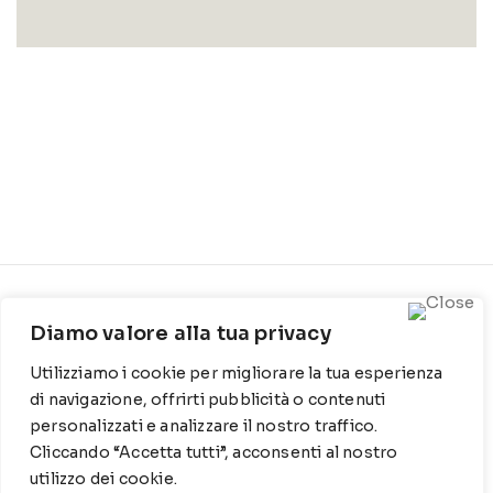
CONTATTI
INFO
Diamo valore alla tua privacy
Contrada Locosantissimo
Chi siamo
Utilizziamo i cookie per migliorare la tua esperienza
1316 - 70044 Polignano a
Cookie Policy
mare
di navigazione, offrirti pubblicità o contenuti
personalizzati e analizzare il nostro traffico.
Privacy Policy
T
: 080 917 78 89
Cliccando “Accetta tutti”, acconsenti al nostro
utilizzo dei cookie.
WZ
: 329 6510725