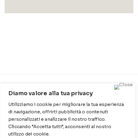
CONTATTI
INFO
Diamo valore alla tua privacy
Contrada Locosantissimo
Chi siamo
Utilizziamo i cookie per migliorare la tua esperienza
1316 - 70044 Polignano a
Cookie Policy
mare
di navigazione, offrirti pubblicità o contenuti
personalizzati e analizzare il nostro traffico.
Privacy Policy
T
: 080 917 78 89
Cliccando “Accetta tutti”, acconsenti al nostro
utilizzo dei cookie.
WZ
: 329 6510725