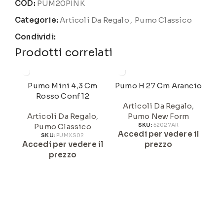
COD:
PUM20PINK
Categorie:
Articoli Da Regalo
,
Pumo Classico
Condividi:
Prodotti correlati
Pumo Mini 4,3 Cm
Pumo H 27 Cm Arancio
Rosso Conf 12
Articoli Da Regalo
,
Articoli Da Regalo
,
Pumo New Form
Pumo Classico
SKU:
52027AR
Accedi per vedere il
A
SKU:
PUMXS02
Accedi per vedere il
prezzo
prezzo