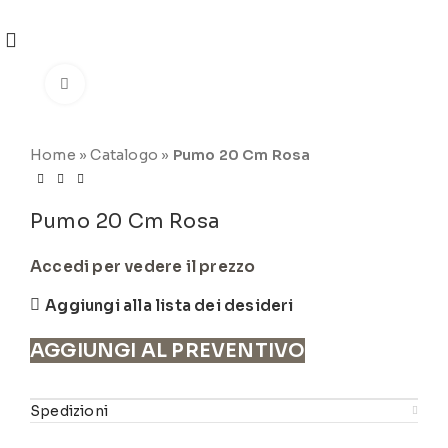
REGISTRATI
PER VISUALIZZARE I PREZZI DEGLI
ARTICOLI NEL
CATALOGO
Click to enlarge
Home
»
Catalogo
»
Pumo 20 Cm Rosa
Pumo 20 Cm Rosa
Accedi per vedere il prezzo
Aggiungi alla lista dei desideri
AGGIUNGI AL PREVENTIVO
Spedizioni