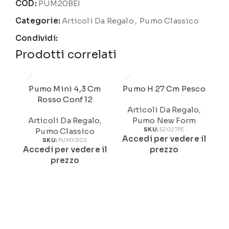
COD:
PUM20BEI
Categorie:
Articoli Da Regalo
,
Pumo Classico
Condividi:
Prodotti correlati
Pumo Mini 4,3 Cm
Pumo H 27 Cm Pesco
Rosso Conf 12
Articoli Da Regalo
,
Articoli Da Regalo
,
Pumo New Form
Pumo Classico
SKU:
52027PE
Accedi per vedere il
A
SKU:
PUMXS02
Accedi per vedere il
prezzo
prezzo