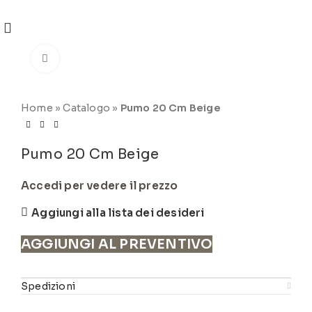
REGISTRATI
PER VISUALIZZARE I PREZZI DEGLI
ARTICOLI NEL
CATALOGO
Click to enlarge
Home
»
Catalogo
»
Pumo 20 Cm Beige
Pumo 20 Cm Beige
Accedi per vedere il prezzo
Aggiungi alla lista dei desideri
AGGIUNGI AL PREVENTIVO
Spedizioni