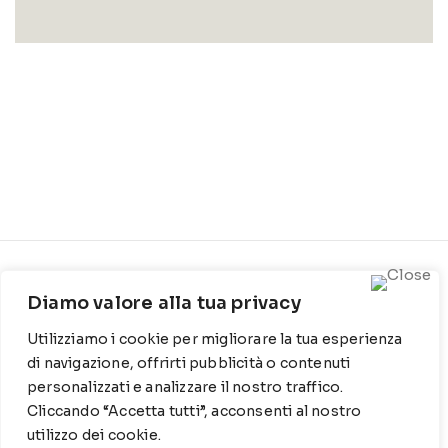
CONTATTI
INFO
Diamo valore alla tua privacy
Contrada Locosantissimo
Chi siamo
Utilizziamo i cookie per migliorare la tua esperienza
1316 - 70044 Polignano a
Cookie Policy
mare
di navigazione, offrirti pubblicità o contenuti
personalizzati e analizzare il nostro traffico.
Privacy Policy
T
: 080 917 78 89
Cliccando “Accetta tutti”, acconsenti al nostro
utilizzo dei cookie.
WZ
: 329 6510725