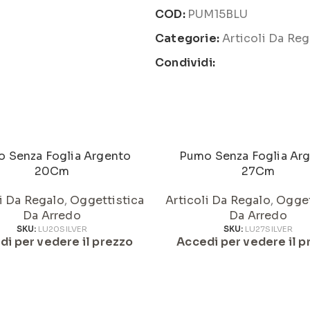
COD:
PUM15BLU
Categorie:
Articoli Da Reg
Condividi:
 Senza Foglia Argento
Pumo Senza Foglia Ar
20Cm
27Cm
li Da Regalo
,
Oggettistica
Articoli Da Regalo
,
Ogget
Da Arredo
Da Arredo
SKU:
LU20SILVER
SKU:
LU27SILVER
di per vedere il prezzo
Accedi per vedere il p