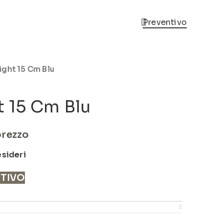
Preventivo
ight 15 Cm Blu
 15 Cm Blu
prezzo
esideri
NTIVO