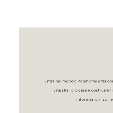
Entra nel mondo Poishome e fai con
vita alle loro case e costruire 
informazioni sui n