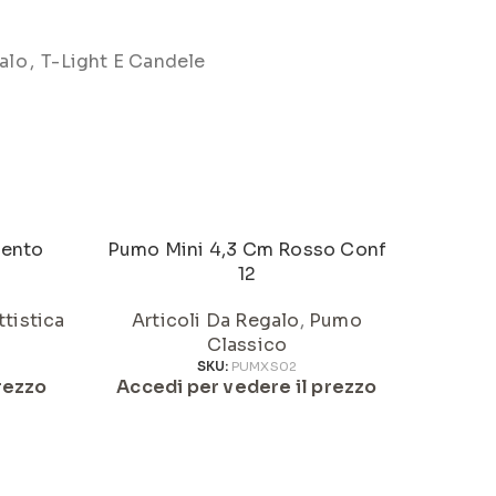
alo
,
T-Light E Candele
gento
Pumo Mini 4,3 Cm Rosso Conf
12
Artic
tistica
Articoli Da Regalo
,
Pumo
Acced
Classico
SKU:
PUMXS02
rezzo
Accedi per vedere il prezzo