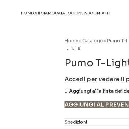
TICOLI NEL
CATALOGO
HOME
CHI SIAMO
CATALOGO
NEWS
CONTATTI
Home
»
Catalogo
»
Pumo T-L
Pumo T-Light
Accedi per vedere il 
Aggiungi alla lista dei d
AGGIUNGI AL PREVE
Spedizioni