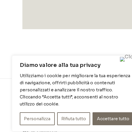
Diamo valore alla tua privacy
Utilizziamo i cookie per migliorare la tua esperienza
di navigazione, offrirti pubblicità o contenuti
personalizzati e analizzare il nostro traffico.
CONTATTI
INFO
Cliccando “Accetta tutti”, acconsenti al nostro
Contrada Locosantissimo 1316 - 70044
Chi siamo
utilizzo dei cookie.
Polignano a mare
Cookie Po
Personalizza
Rifiuta tutto
Accettare tutto
T
: 080 917 78 89
Privacy Po
WZ
: 329 6510725