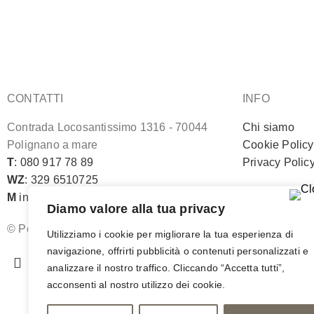
CONTATTI
INFO
Contrada Locosantissimo 1316 - 70044
Chi siamo
Polignano a mare
Cookie Policy
T
: 080 917 78 89
Privacy Polic
WZ
: 329 6510725
M
info@poishome.it
Diamo valore alla tua privacy
© Pois Home Inside srl – P.iva 07210590720 – Dev.
Utilizziamo i cookie per migliorare la tua esperienza di
navigazione, offrirti pubblicità o contenuti personalizzati e
analizzare il nostro traffico. Cliccando “Accetta tutti”,
acconsenti al nostro utilizzo dei cookie.
REGISTR