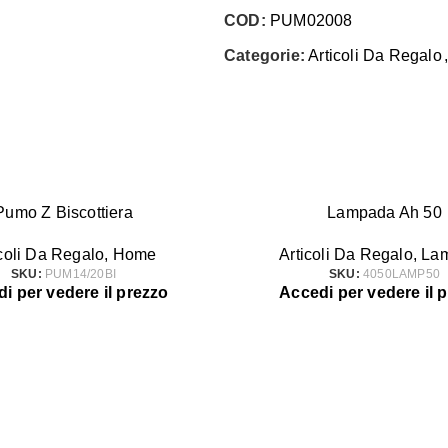
COD:
PUM02008
Categorie:
Articoli Da Regalo
Pumo Z Biscottiera
Lampada Ah 50
icoli Da Regalo
,
Home
Articoli Da Regalo
,
La
SKU:
PUM14/20BI
SKU:
4050LAMP50
i per vedere il prezzo
Accedi per vedere il 