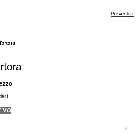
Preventivo
ortora
rtora
rezzo
deri
TIVO