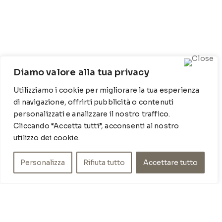
Diamo valore alla tua privacy
CONTATTI
Utilizziamo i cookie per migliorare la tua esperienza
di navigazione, offrirti pubblicità o contenuti
Contrada Locosantissimo 1316 - 70044 Polignano a
personalizzati e analizzare il nostro traffico.
mare
Cliccando “Accetta tutti”, acconsenti al nostro
T
: 080 917 78 89
utilizzo dei cookie.
WZ
: 329 6510725
M
info@poishome.it
Personalizza
Rifiuta tutto
Accettare tutto
INFO
Chi siamo
Cookie Policy
Privacy Policy