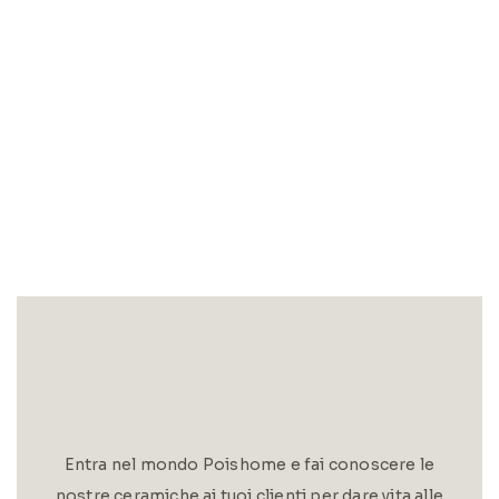
Entra nel mondo Poishome e fai conoscere le
nostre ceramiche ai tuoi clienti per dare vita alle