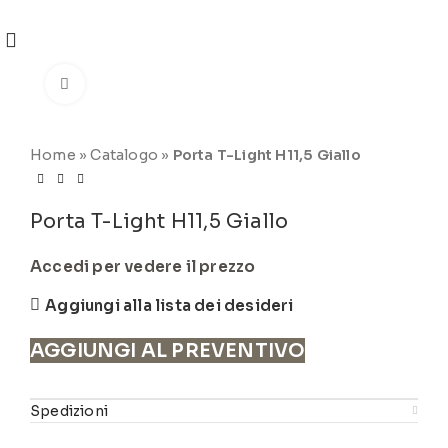
REGISTRATI
PER VISUALIZZARE I PREZZI DEGLI
ARTICOLI NEL
CATALOGO
Click to enlarge
Home
»
Catalogo
»
Porta T-Light H11,5 Giallo
Porta T-Light H11,5 Giallo
Accedi per vedere il prezzo
Aggiungi alla lista dei desideri
AGGIUNGI AL PREVENTIVO
Spedizioni