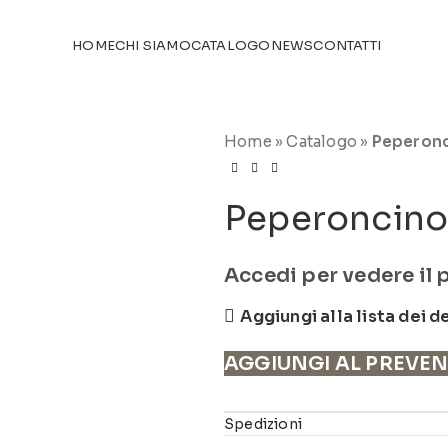
TICOLI NEL
CATALOGO
HOME
CHI SIAMO
CATALOGO
NEWS
CONTATTI
Home
»
Catalogo
»
Peperonc
Peperoncino
Accedi per vedere il 
Aggiungi alla lista dei d
AGGIUNGI AL PREVE
Spedizioni