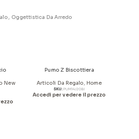
alo
,
Oggettistica Da Arredo
cio
Pumo Z Biscottiera
o New
Articoli Da Regalo
,
Home
Artic
SKU:
PUM14/20BI
Accedi per vedere il prezzo
Acced
rezzo