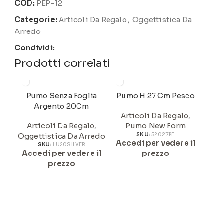
COD:
PEP-12
Categorie:
Articoli Da Regalo
,
Oggettistica Da
Arredo
Condividi:
Prodotti correlati
Pumo Senza Foglia
Pumo H 27 Cm Pesco
Argento 20Cm
Articoli Da Regalo
,
Articoli Da Regalo
,
Pumo New Form
Oggettistica Da Arredo
SKU:
52027PE
Accedi per vedere il
A
SKU:
LU20SILVER
Accedi per vedere il
prezzo
prezzo