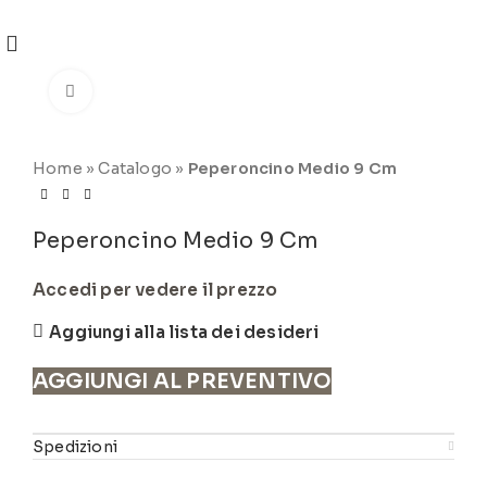
REGISTRATI
PER VISUALIZZARE I PREZZI DEGLI
ARTICOLI NEL
CATALOGO
Click to enlarge
Home
»
Catalogo
»
Peperoncino Medio 9 Cm
Peperoncino Medio 9 Cm
Accedi per vedere il prezzo
Aggiungi alla lista dei desideri
AGGIUNGI AL PREVENTIVO
Spedizioni