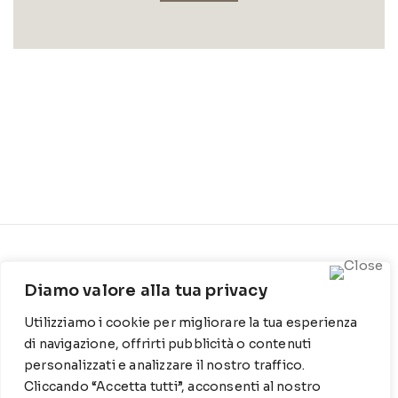
CONTATTI
INFO
Diamo valore alla tua privacy
Contrada Locosantissimo
Chi siamo
1316 - 70044 Polignano a
Utilizziamo i cookie per migliorare la tua esperienza
Cookie Policy
mare
di navigazione, offrirti pubblicità o contenuti
Privacy Policy
personalizzati e analizzare il nostro traffico.
T
: 080 917 78 89
Cliccando “Accetta tutti”, acconsenti al nostro