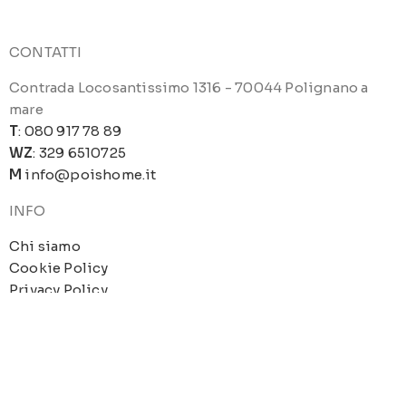
CONTATTI
Contrada Locosantissimo 1316 - 70044 Polignano a
mare
T
: 080 917 78 89
WZ
: 329 6510725
M
info@poishome.it
INFO
Chi siamo
Cookie Policy
Privacy Policy
SOCIAL MEDIA
Facebook
Instagram