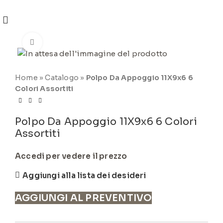
REGISTRATI
PER VISUALIZZARE I PREZZI DEGLI
ARTICOLI NEL
CATALOGO
Click to enlarge
Home
»
Catalogo
»
Polpo Da Appoggio 11X9x6 6
Colori Assortiti
Polpo Da Appoggio 11X9x6 6 Colori
Assortiti
Accedi per vedere il prezzo
Aggiungi alla lista dei desideri
AGGIUNGI AL PREVENTIVO