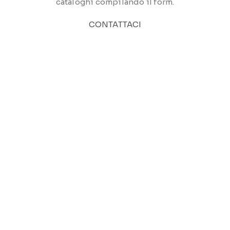
cataloghi compilando il form.
CONTATTACI