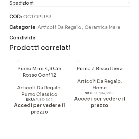
Spedizioni
COD:
OCTOPUS3
Categorie:
Articoli Da Regalo
,
Ceramica Mare
Condividi:
Prodotti correlati
Pumo Mini 4,3 Cm
Pumo Z Biscottiera
Rosso Conf 12
Articoli Da Regalo
,
Articoli Da Regalo
,
Home
Pumo Classico
SKU:
PUM14/20BI
Accedi per vedere il
A
SKU:
PUMXS02
Accedi per vedere il
prezzo
prezzo