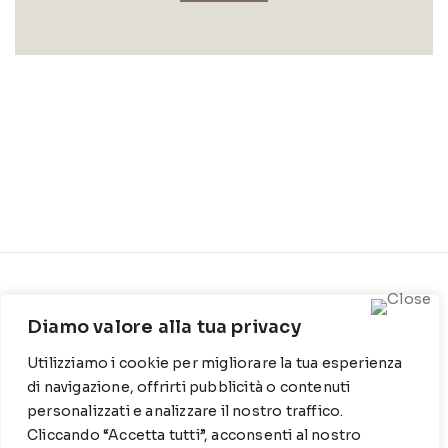
CONTATTI
INFO
Diamo valore alla tua privacy
Contrada Locosantissimo
Chi siamo
1316 - 70044 Polignano a
Utilizziamo i cookie per migliorare la tua esperienza
Cookie Policy
mare
di navigazione, offrirti pubblicità o contenuti
Privacy Policy
personalizzati e analizzare il nostro traffico.
T
: 080 917 78 89
Cliccando “Accetta tutti”, acconsenti al nostro