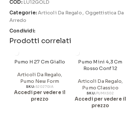
COD:
LU12GOLD
Categorie:
Articoli Da Regalo
,
Oggettistica Da
Arredo
Condividi:
Prodotti correlati
Pumo H 27 Cm Giallo
Pumo Mini 4,3 Cm
P
Rosso Conf 12
Articoli Da Regalo
,
Pumo New Form
Articoli Da Regalo
,
SKU:
52027GIA
Pumo Classico
Accedi per vedere il
A
SKU:
PUMXS02
prezzo
Accedi per vedere il
prezzo