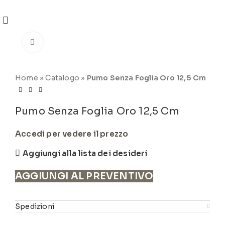
REGISTRATI
PER VISUALIZZARE I PREZZI DEGLI
ARTICOLI NEL
CATALOGO
Click to enlarge
Home
»
Catalogo
»
Pumo Senza Foglia Oro 12,5 Cm
Pumo Senza Foglia Oro 12,5 Cm
Accedi per vedere il prezzo
Aggiungi alla lista dei desideri
AGGIUNGI AL PREVENTIVO
Spedizioni