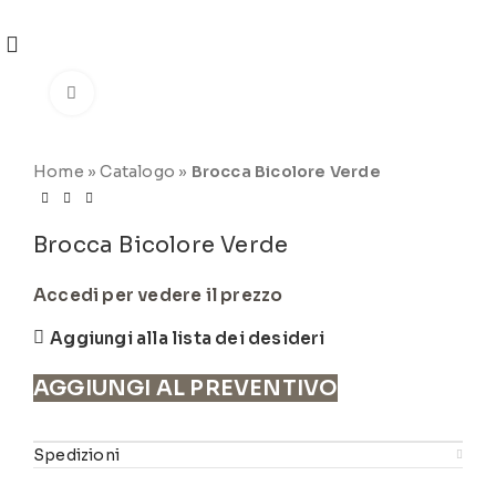
REGISTRATI
PER VISUALIZZARE I PREZZI DEGLI
ARTICOLI NEL
CATALOGO
Click to enlarge
Home
»
Catalogo
»
Brocca Bicolore Verde
Brocca Bicolore Verde
Accedi per vedere il prezzo
Aggiungi alla lista dei desideri
AGGIUNGI AL PREVENTIVO
Spedizioni