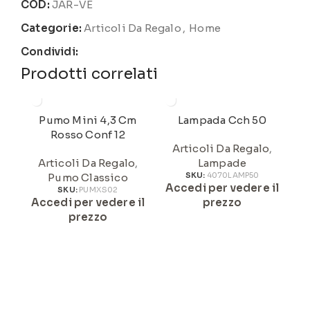
COD:
JAR-VE
Categorie:
Articoli Da Regalo
,
Home
Condividi:
Prodotti correlati
Pumo Mini 4,3 Cm
Lampada Cch 50
Rosso Conf 12
Articoli Da Regalo
,
Articoli Da Regalo
,
Lampade
Pumo Classico
SKU:
4070LAMP50
Accedi per vedere il
A
SKU:
PUMXS02
Accedi per vedere il
prezzo
prezzo