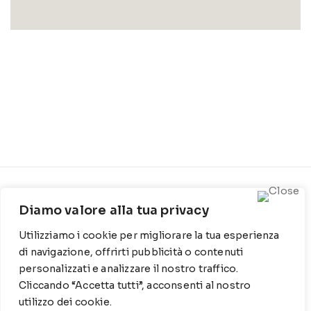
CONTATTI
INFO
Diamo valore alla tua privacy
Contrada Locosantissimo
Chi siamo
Utilizziamo i cookie per migliorare la tua esperienza
1316 - 70044 Polignano a
Cookie Policy
mare
di navigazione, offrirti pubblicità o contenuti
personalizzati e analizzare il nostro traffico.
Privacy Policy
T
: 080 917 78 89
Cliccando “Accetta tutti”, acconsenti al nostro
utilizzo dei cookie.
WZ
: 329 6510725