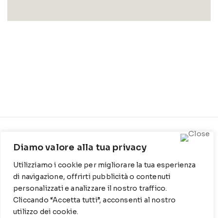
CONTATTI
INFO
Diamo valore alla tua privacy
Contrada Locosantissimo
Chi siamo
Utilizziamo i cookie per migliorare la tua esperienza
1316 - 70044 Polignano a
Cookie Policy
mare
di navigazione, offrirti pubblicità o contenuti
personalizzati e analizzare il nostro traffico.
Privacy Policy
T
: 080 917 78 89
Cliccando “Accetta tutti”, acconsenti al nostro
utilizzo dei cookie.
WZ
: 329 6510725