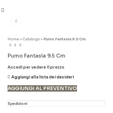
REGISTRATI
PER VISUALIZZARE I PREZZI DEGLI
ARTICOLI NEL
CATALOGO
Click to enlarge
Home
»
Catalogo
»
Pumo Fantasia 9.5 Cm
Pumo Fantasia 9.5 Cm
Accedi per vedere il prezzo
Aggiungi alla lista dei desideri
AGGIUNGI AL PREVENTIVO
Spedizioni