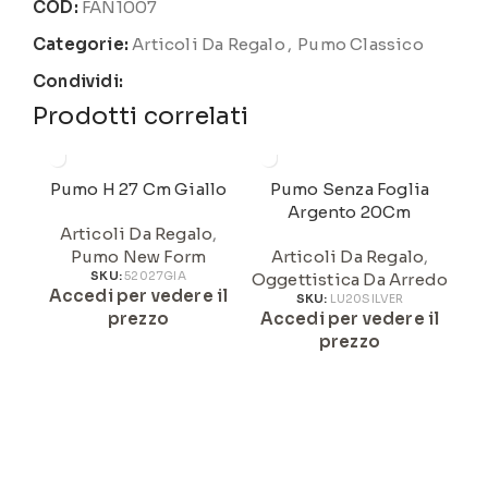
COD:
FAN1007
Categorie:
Articoli Da Regalo
,
Pumo Classico
Condividi:
Prodotti correlati
Pumo H 27 Cm Giallo
Pumo Senza Foglia
Argento 20Cm
Articoli Da Regalo
,
Pumo New Form
Articoli Da Regalo
,
SKU:
52027GIA
Oggettistica Da Arredo
Accedi per vedere il
A
SKU:
LU20SILVER
prezzo
Accedi per vedere il
prezzo