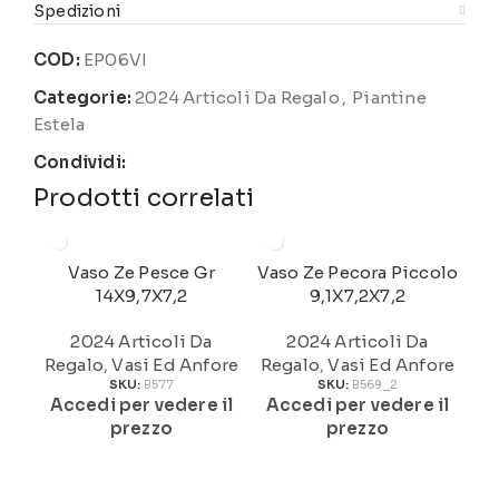
Spedizioni
COD:
EP06VI
Categorie:
2024 Articoli Da Regalo
,
Piantine
Estela
Condividi:
Prodotti correlati
Vaso Ze Pesce Gr
Vaso Ze Pecora Piccolo
V
14X9,7X7,2
9,1X7,2X7,2
2024 Articoli Da
2024 Articoli Da
Regalo
,
Vasi Ed Anfore
Regalo
,
Vasi Ed Anfore
Re
SKU:
B577
SKU:
B569_2
Accedi per vedere il
Accedi per vedere il
A
prezzo
prezzo