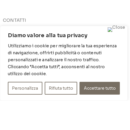
CONTATTI
Contrada Locosantissimo 1316 - 70044 Polignano a
Diamo valore alla tua privacy
mare
T
: 080 917 78 89
Utilizziamo i cookie per migliorare la tua esperienza
WZ
: 329 6510725
di navigazione, offrirti pubblicità o contenuti
M
info@poishome.it
personalizzati e analizzare il nostro traffico.
Cliccando “Accetta tutti”, acconsenti al nostro
INFO
utilizzo dei cookie.
Chi siamo
Personalizza
Rifiuta tutto
Accettare tutto
Cookie Policy
Privacy Policy
SOCIAL MEDIA
Facebook
Instagram