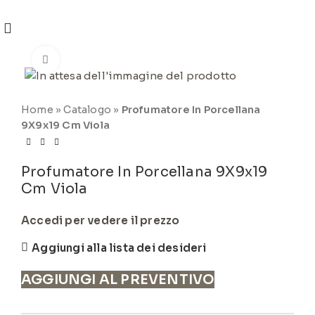
REGISTRATI
PER VISUALIZZARE I PREZZI DEGLI
ARTICOLI NEL
CATALOGO
Click to enlarge
Home
»
Catalogo
»
Profumatore In Porcellana
9X9x19 Cm Viola
Profumatore In Porcellana 9X9x19
Cm Viola
Accedi per vedere il prezzo
Aggiungi alla lista dei desideri
AGGIUNGI AL PREVENTIVO