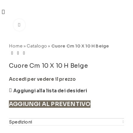
REGISTRATI
PER VISUALIZZARE I PREZZI DEGLI
ARTICOLI NEL
CATALOGO
Click to enlarge
Home
»
Catalogo
»
Cuore Cm 10 X 10 H Beige
Cuore Cm 10 X 10 H Beige
Accedi per vedere il prezzo
Aggiungi alla lista dei desideri
AGGIUNGI AL PREVENTIVO
Spedizioni