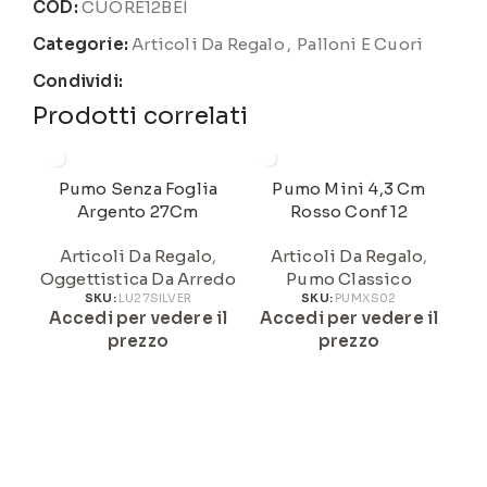
COD:
CUORE12BEI
Categorie:
Articoli Da Regalo
,
Palloni E Cuori
Condividi:
Prodotti correlati
Pumo Senza Foglia
Pumo Mini 4,3 Cm
P
Argento 27Cm
Rosso Conf 12
Articoli Da Regalo
,
Articoli Da Regalo
,
Oggettistica Da Arredo
Pumo Classico
A
SKU:
LU27SILVER
SKU:
PUMXS02
Accedi per vedere il
Accedi per vedere il
prezzo
prezzo