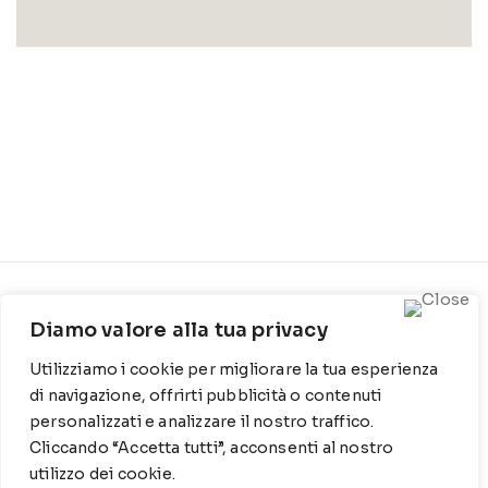
CONTATTI
INFO
Diamo valore alla tua privacy
Contrada Locosantissimo
Chi siamo
Utilizziamo i cookie per migliorare la tua esperienza
1316 - 70044 Polignano a
Cookie Policy
mare
di navigazione, offrirti pubblicità o contenuti
personalizzati e analizzare il nostro traffico.
Privacy Policy
T
: 080 917 78 89
Cliccando “Accetta tutti”, acconsenti al nostro
utilizzo dei cookie.
WZ
: 329 6510725